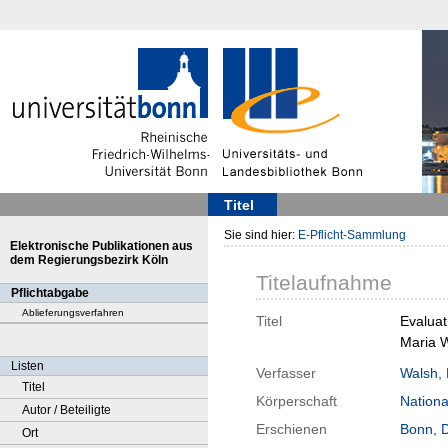
Titel
Sie sind hier:
E-Pflicht-Sammlung
Elektronische Publikationen aus
dem Regierungsbezirk Köln
Titelaufnahme
Pflichtabgabe
Ablieferungsverfahren
Titel
Evaluat
Maria W
Listen
Verfasser
Walsh, 
Titel
Körperschaft
Nationa
Autor / Beteiligte
Erschienen
Bonn, 
Ort