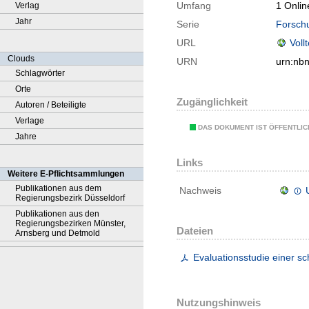
Umfang
1 Onlin
Verlag
Jahr
Serie
Forschu
URL
Voll
Clouds
URN
urn:nb
Schlagwörter
Orte
Zugänglichkeit
Autoren / Beteiligte
Verlage
DAS DOKUMENT IST ÖFFENTLI
Jahre
Links
Weitere E-Pflichtsammlungen
Publikationen aus dem
Nachweis
Regierungsbezirk Düsseldorf
Publikationen aus den
Regierungsbezirken Münster,
Dateien
Arnsberg und Detmold
Evaluationsstudie einer 
Nutzungshinweis