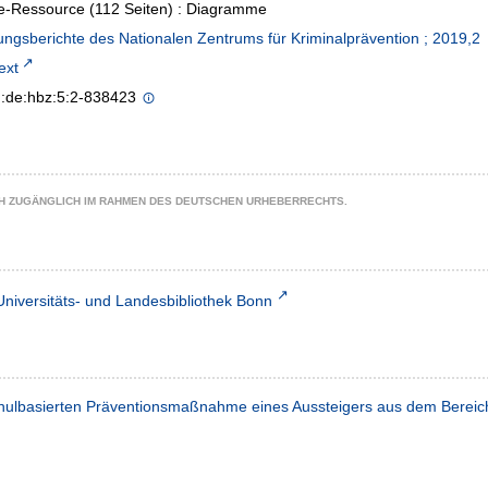
e-Ressource (112 Seiten) : Diagramme
ngsberichte des Nationalen Zentrums für Kriminalprävention ; 2019,2
text
n:de:hbz:5:2-838423
CH ZUGÄNGLICH IM RAHMEN DES DEUTSCHEN URHEBERRECHTS.
Universitäts- und Landesbibliothek Bonn
schulbasierten Präventionsmaßnahme eines Aussteigers aus dem Berei