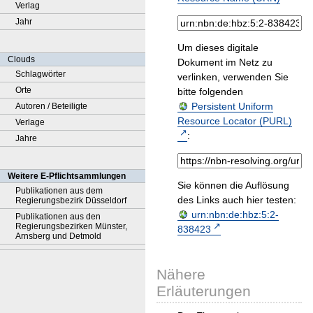
Verlag
Jahr
Um dieses digitale
Clouds
Dokument im Netz zu
Schlagwörter
verlinken, verwenden Sie
Orte
bitte folgenden
Persistent Uniform
Autoren / Beteiligte
Resource Locator (PURL)
Verlage
:
Jahre
Weitere E-Pflichtsammlungen
Sie können die Auflösung
Publikationen aus dem
des Links auch hier testen:
Regierungsbezirk Düsseldorf
urn:nbn:de:hbz:5:2-
Publikationen aus den
Regierungsbezirken Münster,
838423
Arnsberg und Detmold
Nähere
Erläuterungen