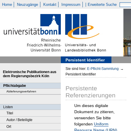
Home
Neuzugänge
Kontakt
Impressum
Erweiterte Suche
Persistent Identifier
Sie sind hier:
E-Pflicht-Sammlung
→
Elektronische Publikationen aus
Persistent Identifier
dem Regierungsbezirk Köln
Pflichtabgabe
Persistente
Ablieferungsverfahren
Referenzierungen
Um dieses digitale
Listen
Dokument zu zitieren,
Titel
verwenden Sie bitte
Autor / Beteiligte
folgenden
Uniform
Ort
Resource Name (URN)