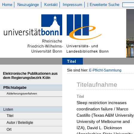
Home
Neuzugänge
Kontakt
Impressum
Erweiterte Suche
Titel
Sie sind hier:
E-Pflicht-Sammlung
Elektronische Publikationen aus
dem Regierungsbezirk Köln
Titelaufnahme
Pflichtabgabe
Ablieferungsverfahren
Titel
Sleep restriction increases
coordination failure / Marco
Listen
Castillo (Texas A&M University
Titel
University of Melbourne and
Autor / Beteiligte
IZA), David L. Dickinson
Ort