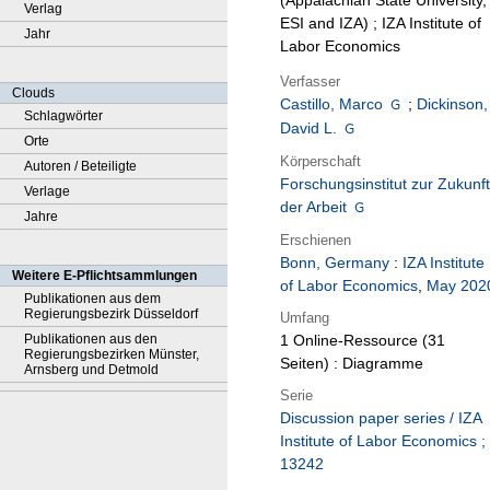
(Appalachian State University,
Verlag
ESI and IZA) ; IZA Institute of
Jahr
Labor Economics
Verfasser
Clouds
Castillo, Marco
;
Dickinson,
Schlagwörter
David L.
Orte
Körperschaft
Autoren / Beteiligte
Forschungsinstitut zur Zukunft
Verlage
der Arbeit
Jahre
Erschienen
Bonn, Germany
:
IZA Institute
Weitere E-Pflichtsammlungen
of Labor Economics
,
May 202
Publikationen aus dem
Regierungsbezirk Düsseldorf
Umfang
Publikationen aus den
1 Online-Ressource (31
Regierungsbezirken Münster,
Seiten) : Diagramme
Arnsberg und Detmold
Serie
Discussion paper series / IZA
Institute of Labor Economics ;
13242