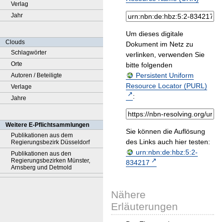
Verlag
Jahr
Um dieses digitale
Clouds
Dokument im Netz zu
Schlagwörter
verlinken, verwenden Sie
Orte
bitte folgenden
Persistent Uniform
Autoren / Beteiligte
Resource Locator (PURL)
Verlage
:
Jahre
Weitere E-Pflichtsammlungen
Sie können die Auflösung
Publikationen aus dem
des Links auch hier testen:
Regierungsbezirk Düsseldorf
urn:nbn:de:hbz:5:2-
Publikationen aus den
Regierungsbezirken Münster,
834217
Arnsberg und Detmold
Nähere
Erläuterungen