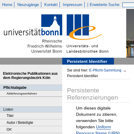
Home
Neuzugänge
Kontakt
Impressum
Erweiterte Suche
Persistent Identifier
Sie sind hier:
E-Pflicht-Sammlung
→
Elektronische Publikationen aus
Persistent Identifier
dem Regierungsbezirk Köln
Pflichtabgabe
Persistente
Ablieferungsverfahren
Referenzierungen
Um dieses digitale
Listen
Dokument zu zitieren,
Titel
verwenden Sie bitte
Autor / Beteiligte
folgenden
Uniform
Ort
Resource Name (URN)