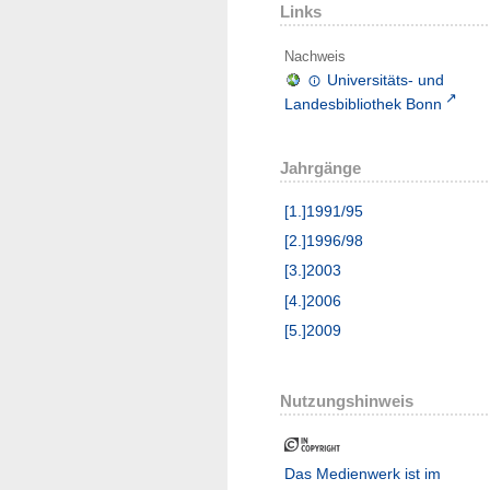
Links
Nachweis
Universitäts- und
Landesbibliothek Bonn
Jahrgänge
[1.]1991/95
[2.]1996/98
[3.]2003
[4.]2006
[5.]2009
Nutzungshinweis
Das Medienwerk ist im