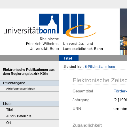
Titel
Sie sind hier:
E-Pflicht-Sammlung
Elektronische Publikationen aus
dem Regierungsbezirk Köln
Elektronische Zeitsc
Pflichtabgabe
Ablieferungsverfahren
Gesamttitel
Förder-
Jahrgang
[2.]199
Listen
URN
urn:nb
Titel
Autor / Beteiligte
Ort
Zugänglichkeit