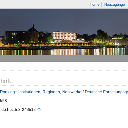
Home
Neuzugänge
hrift
Ranking : Institutionen, Regionen, Netzwerke / Deutsche Forschungsg
6/98
n:de:hbz:5:2-248513