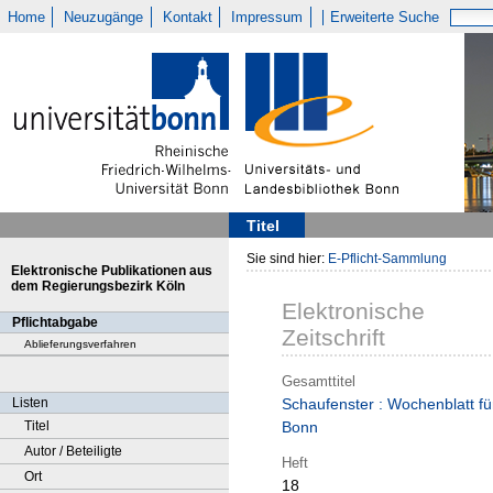
Home
Neuzugänge
Kontakt
Impressum
Erweiterte Suche
Titel
Sie sind hier:
E-Pflicht-Sammlung
Elektronische Publikationen aus
dem Regierungsbezirk Köln
Elektronische
Pflichtabgabe
Zeitschrift
Ablieferungsverfahren
Gesamttitel
Listen
Schaufenster : Wochenblatt fü
Titel
Bonn
Autor / Beteiligte
Heft
Ort
18