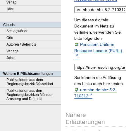
Verlag
Jahr
Um dieses digitale
Clouds
Dokument im Netz zu
Schlagwörter
verlinken, verwenden Sie
Orte
bitte folgenden
Persistent Uniform
Autoren / Beteiligte
Resource Locator (PURL)
Verlage
:
Jahre
Weitere E-Pflichtsammlungen
Sie können die Auflösung
Publikationen aus dem
des Links auch hier testen:
Regierungsbezirk Düsseldorf
urn:nbn:de:hbz:5:2-
Publikationen aus den
Regierungsbezirken Münster,
710312
Arnsberg und Detmold
Nähere
Erläuterungen