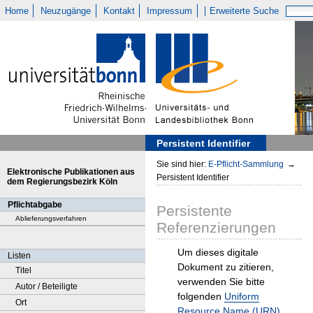
Home
Neuzugänge
Kontakt
Impressum
Erweiterte Suche
Persistent Identifier
Sie sind hier:
E-Pflicht-Sammlung
→
Elektronische Publikationen aus
Persistent Identifier
dem Regierungsbezirk Köln
Pflichtabgabe
Persistente
Ablieferungsverfahren
Referenzierungen
Um dieses digitale
Listen
Dokument zu zitieren,
Titel
verwenden Sie bitte
Autor / Beteiligte
folgenden
Uniform
Ort
Resource Name (URN)