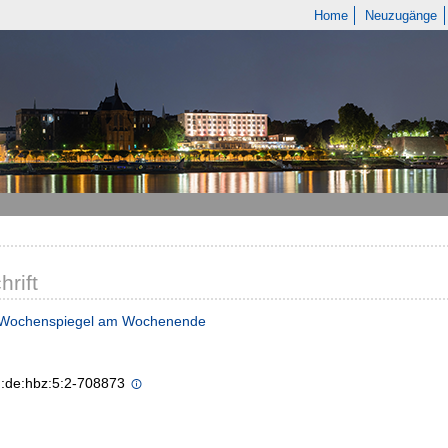
Home
Neuzugänge
hrift
 Wochenspiegel am Wochenende
n:de:hbz:5:2-708873