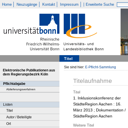
Home
Neuzugänge
Kontakt
Impressum
Erweiterte Suche
Titel
Sie sind hier:
E-Pflicht-Sammlung
Elektronische Publikationen aus
dem Regierungsbezirk Köln
Titelaufnahme
Pflichtabgabe
Ablieferungsverfahren
Titel
1. Inklusionskonferenz der
StädteRegion Aachen : 16.
Listen
März 2013 ; Dokumentation /
Titel
StädteRegion Aachen
Autor / Beteiligte
Ort
Weitere Titel