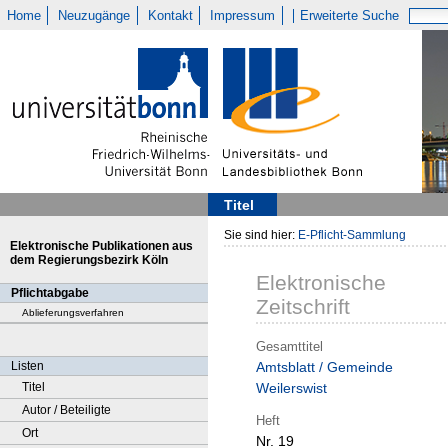
Home
Neuzugänge
Kontakt
Impressum
Erweiterte Suche
Titel
Sie sind hier:
E-Pflicht-Sammlung
Elektronische Publikationen aus
dem Regierungsbezirk Köln
Elektronische
Pflichtabgabe
Zeitschrift
Ablieferungsverfahren
Gesamttitel
Listen
Amtsblatt / Gemeinde
Titel
Weilerswist
Autor / Beteiligte
Heft
Ort
Nr. 19