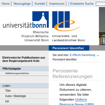
Home
Neuzugänge
Kontakt
Impressum
Erweiterte Suche
Persistent Identifier
Sie sind hier:
E-Pflicht-Sammlung
→
Elektronische Publikationen aus
Persistent Identifier
dem Regierungsbezirk Köln
Pflichtabgabe
Persistente
Ablieferungsverfahren
Referenzierungen
Um dieses digitale
Listen
Dokument zu zitieren,
Titel
verwenden Sie bitte
Autor / Beteiligte
folgenden
Uniform
Ort
Resource Name (URN)