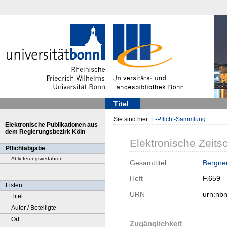
Titel
Sie sind hier:
E-Pflicht-Sammlung
Elektronische Publikationen aus
dem Regierungsbezirk Köln
Elektronische Zeitsc
Pflichtabgabe
Ablieferungsverfahren
Gesamttitel
Bergneu
Heft
F.659
Listen
URN
urn:nb
Titel
Autor / Beteiligte
Ort
Zugänglichkeit