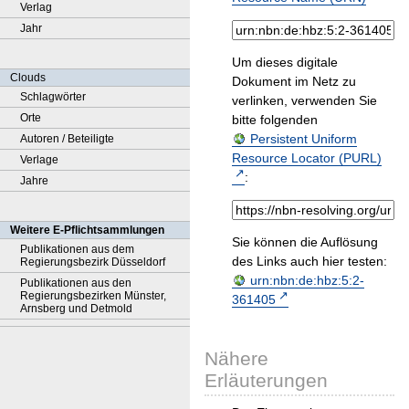
Verlag
Jahr
Um dieses digitale
Clouds
Dokument im Netz zu
Schlagwörter
verlinken, verwenden Sie
Orte
bitte folgenden
Persistent Uniform
Autoren / Beteiligte
Resource Locator (PURL)
Verlage
:
Jahre
Weitere E-Pflichtsammlungen
Sie können die Auflösung
Publikationen aus dem
des Links auch hier testen:
Regierungsbezirk Düsseldorf
urn:nbn:de:hbz:5:2-
Publikationen aus den
Regierungsbezirken Münster,
361405
Arnsberg und Detmold
Nähere
Erläuterungen