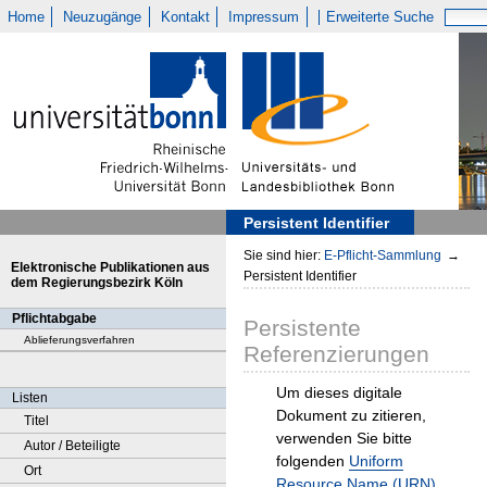
Home
Neuzugänge
Kontakt
Impressum
Erweiterte Suche
Persistent Identifier
Sie sind hier:
E-Pflicht-Sammlung
→
Elektronische Publikationen aus
Persistent Identifier
dem Regierungsbezirk Köln
Pflichtabgabe
Persistente
Ablieferungsverfahren
Referenzierungen
Um dieses digitale
Listen
Dokument zu zitieren,
Titel
verwenden Sie bitte
Autor / Beteiligte
folgenden
Uniform
Ort
Resource Name (URN)