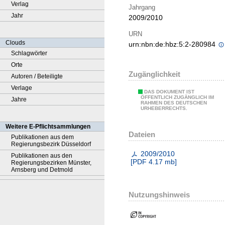
Verlag
Jahrgang
Jahr
2009/2010
URN
Clouds
urn:nbn:de:hbz:5:2-280984
Schlagwörter
Orte
Zugänglichkeit
Autoren / Beteiligte
Verlage
DAS DOKUMENT IST
ÖFFENTLICH ZUGÄNGLICH IM
Jahre
RAHMEN DES DEUTSCHEN
URHEBERRECHTS.
Weitere E-Pflichtsammlungen
Dateien
Publikationen aus dem
Regierungsbezirk Düsseldorf
2009/2010
Publikationen aus den
[
PDF
4.17 mb
]
Regierungsbezirken Münster,
Arnsberg und Detmold
Nutzungshinweis