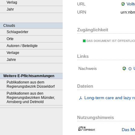
Verlag
URL
Voll
Jahr
URN
urn:nb
Clouds
Zugänglichkeit
Schlagwörter
Orte
DAS DOKUMENT IST ÖFFENTLI
Autoren / Beteiligte
Verlage
Links
Jahre
Nachweis
Weitere E-Pflichtsammlungen
Publikationen aus dem
Dateien
Regierungsbezirk Düsseldorf
Publikationen aus den
Long-term care and lazy ro
Regierungsbezirken Münster,
Arnsberg und Detmold
Nutzungshinweis
Das Me