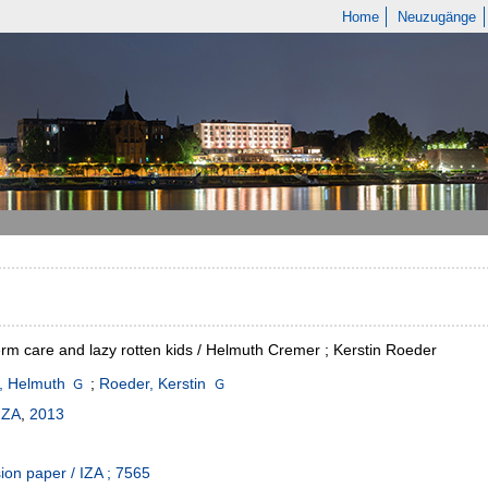
Home
Neuzugänge
rm care and lazy rotten kids / Helmuth Cremer ; Kerstin Roeder
, Helmuth
;
Roeder, Kerstin
IZA
,
2013
ion paper / IZA ; 7565