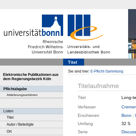
Titel
Sie sind hier:
E-Pflicht-Sammlung
Elektronische Publikationen aus
dem Regierungsbezirk Köln
Titelaufnahme
Pflichtabgabe
Ablieferungsverfahren
Titel
Long-te
Verfasser
Cremer
Listen
Erschienen
Bonn
:
Titel
Umfang
32 S.
Autor / Beteiligte
Ort
Serie
Discuss