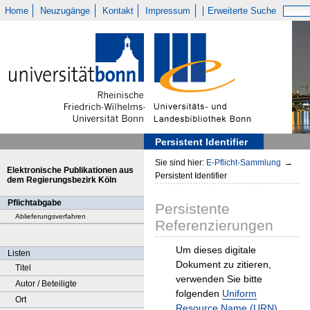
Home
Neuzugänge
Kontakt
Impressum
Erweiterte Suche
Persistent Identifier
Sie sind hier:
E-Pflicht-Sammlung
→
Elektronische Publikationen aus
Persistent Identifier
dem Regierungsbezirk Köln
Pflichtabgabe
Persistente
Ablieferungsverfahren
Referenzierungen
Um dieses digitale
Listen
Dokument zu zitieren,
Titel
verwenden Sie bitte
Autor / Beteiligte
folgenden
Uniform
Ort
Resource Name (URN)