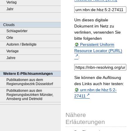
Verlag
Jahr
Um dieses digitale
Clouds
Dokument im Netz zu
Schlagwörter
verlinken, verwenden Sie
Orte
bitte folgenden
Persistent Uniform
Autoren / Beteiligte
Resource Locator (PURL)
Verlage
:
Jahre
Weitere E-Pflichtsammlungen
Sie können die Auflösung
Publikationen aus dem
des Links auch hier testen:
Regierungsbezirk Düsseldorf
urn:nbn:de:hbz:5:2-
Publikationen aus den
Regierungsbezirken Münster,
27411
Arnsberg und Detmold
Nähere
Erläuterungen