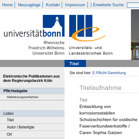
Home
Neuzugänge
Kontakt
Impressum
Erweiterte Suche
Titel
Sie sind hier:
E-Pflicht-Sammlung
Elektronische Publikationen aus
dem Regierungsbezirk Köln
Titelaufnahme
Pflichtabgabe
Ablieferungsverfahren
Titel
Entwicklung von
korrosionsstabilen
Listen
Schutzschichten für oxidische
Titel
Faserverbundwerkstoffe /
Autor / Beteiligte
Caren Sophia Gatzen
Ort