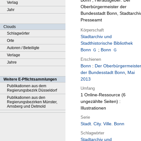
Bonn ; Herausgeber: Der
Verlag
Oberbürgermeister der
Jahr
Bundesstadt Bonn, Stadtarchiv
Presseamt
Clouds
Körperschaft
Schlagwörter
Stadtarchiv und
Orte
Stadthistorische Bibliothek
Autoren / Beteiligte
Bonn
;
Bonn
Verlage
Erschienen
Jahre
Bonn
:
Der Oberbürgermeiste
der Bundesstadt Bonn
,
Mai
2013
Weitere E-Pflichtsammlungen
Publikationen aus dem
Umfang
Regierungsbezirk Düsseldorf
1 Online-Ressource (6
Publikationen aus den
ungezählte Seiten) :
Regierungsbezirken Münster,
Arnsberg und Detmold
Illustrationen
Serie
Stadt. City. Ville. Bonn
Schlagwörter
Stadtarchiv und