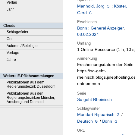
Verlag
Manhold, Jörg
;
Köster,
Jahr
Gerd
Erschienen
Clouds
Bonn
:
General Anzeiger
,
Schlagwörter
08.02.2024
Orte
Umfang
Autoren / Beteiligte
1 Online-Ressource (1 h, 10 s
Verlage
Anmerkung
Jahre
Erscheinungsdatum der Seite
https://so-geht-
Weitere E-Pflichtsammlungen
rheinisch.blogs.julephosting.d
Publikationen aus dem
entnommen
Regierungsbezirk Düsseldorf
Serie
Publikationen aus den
Regierungsbezirken Münster,
So geht Rheinisch
Arnsberg und Detmold
Schlagwörter
Mundart Ripuarisch
/
Deutsch
/
Bonn
URL