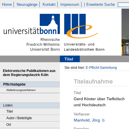
Home
Neuzugänge
Kontakt
Impressum
Erweiterte Suche
Titel
Sie sind hier:
E-Pflicht-Sammlung
Elektronische Publikationen aus
dem Regierungsbezirk Köln
Titelaufnahme
Pflichtabgabe
Ablieferungsverfahren
Titel
Gerd Köster über Tiefkölsch
und Hochdeutsch
Listen
Titel
Verfasser
Autor / Beteiligte
Manhold, Jörg
Ort
Sprecher