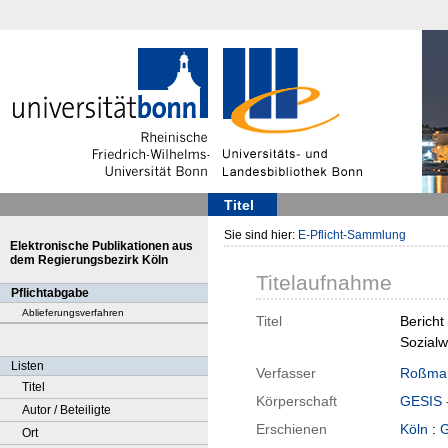
Titel
Sie sind hier:
E-Pflicht-Sammlung
Elektronische Publikationen aus
dem Regierungsbezirk Köln
Titelaufnahme
Pflichtabgabe
Ablieferungsverfahren
Titel
Bericht
Sozialw
Listen
Verfasser
Roßman
Titel
Körperschaft
GESIS -
Autor / Beteiligte
Erschienen
Köln
:
G
Ort