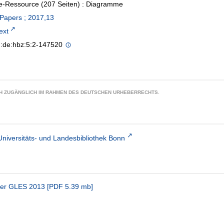
e-Ressource (207 Seiten) : Diagramme
Papers ; 2017,13
text
n:de:hbz:5:2-147520
CH ZUGÄNGLICH IM RAHMEN DES DEUTSCHEN URHEBERRECHTS.
Universitäts- und Landesbibliothek Bonn
 der GLES 2013
[
PDF
5.39 mb
]