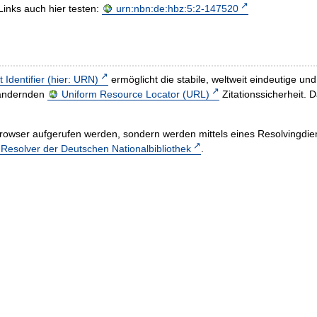
Links auch hier testen:
urn:nbn:de:hbz:5:2-147520
t Identifier (hier: URN)
ermöglicht die stabile, weltweit eindeutige 
h ändernden
Uniform Resource Locator (URL)
Zitationssicherheit. 
rowser aufgerufen werden, sondern werden mittels eines Resolvingdiens
esolver der Deutschen Nationalbibliothek
.