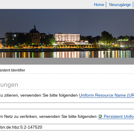
Home
Neuzugänge
istent Identifier
rungen
u zitieren, verwenden Sie bitte folgenden
Uniform Resource Name (U
m Netz zu verlinken, verwenden Sie bitte folgenden
Persistent Uni