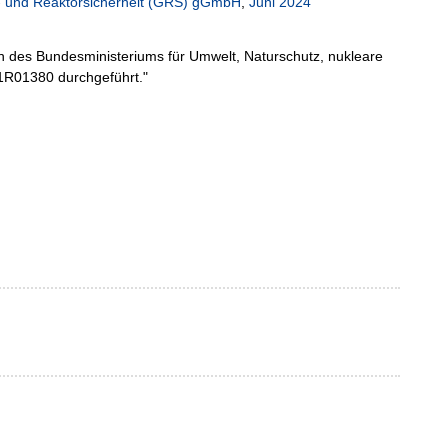
n- und Reaktorsicherheit (GRS) gGmbH
,
Juni 2024
n des Bundesministeriums für Umwelt, Naturschutz, nukleare
1R01380 durchgeführt."