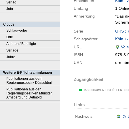
Erschienen
Köln ; 
Verlag
Umfang
1 Onlin
Jahr
Anmerkung
"Das di
Sicher
Clouds
Schlagwörter
Serie
GRS ; 
Orte
Schlagwörter
Köln
Autoren / Beteiligte
URL
Voll
Verlage
ISBN
978-3-
Jahre
URN
urn:nb
Weitere E-Pflichtsammlungen
Publikationen aus dem
Zugänglichkeit
Regierungsbezirk Düsseldorf
Publikationen aus den
DAS DOKUMENT IST ÖFFENTLI
Regierungsbezirken Münster,
Arnsberg und Detmold
Links
Nachweis