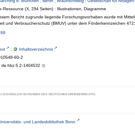
Garching b. München ; Berlin ; Braunschweig
:
Gesellschaft für Anlage
e-Ressource (X, 294 Seiten) : Illustrationen, Diagramme
esem Bericht zugrunde liegende Forschungsvorhaben wurde mit Mittel
heit und Verbraucherschutz (BMUV) unter dem Förderkennzeichen 472
768
text
;
Inhaltsverzeichnis
910548-60-2
n:de:hbz:5:2-1404532
CH ZUGÄNGLICH IM RAHMEN DES DEUTSCHEN URHEBERRECHTS.
Universitäts- und Landesbibliothek Bonn