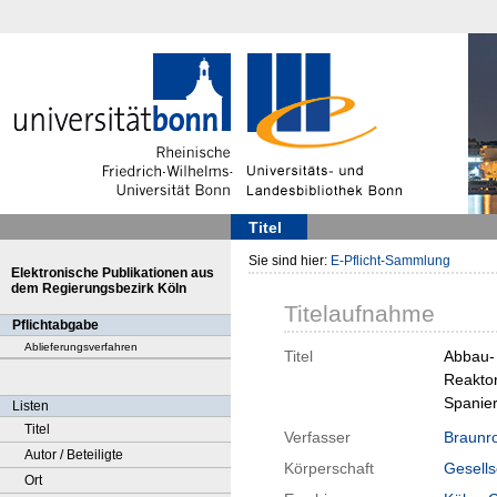
Titel
Sie sind hier:
E-Pflicht-Sammlung
Elektronische Publikationen aus
dem Regierungsbezirk Köln
Titelaufnahme
Pflichtabgabe
Ablieferungsverfahren
Titel
Abbau- 
Reaktor
Spanie
Listen
Titel
Verfasser
Braunr
Autor / Beteiligte
Körperschaft
Gesells
Ort