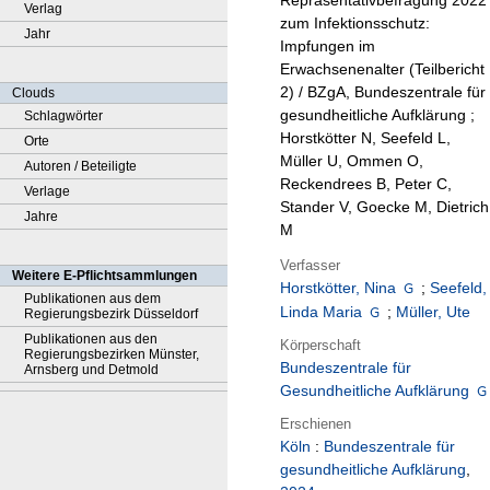
Repräsentativbefragung 2022
Verlag
zum Infektionsschutz:
Jahr
Impfungen im
Erwachsenenalter (Teilbericht
2) / BZgA, Bundeszentrale für
Clouds
gesundheitliche Aufklärung ;
Schlagwörter
Horstkötter N, Seefeld L,
Orte
Müller U, Ommen O,
Autoren / Beteiligte
Reckendrees B, Peter C,
Verlage
Stander V, Goecke M, Dietrich
Jahre
M
Verfasser
Weitere E-Pflichtsammlungen
Horstkötter, Nina
;
Seefeld,
Publikationen aus dem
Linda Maria
;
Müller, Ute
Regierungsbezirk Düsseldorf
Publikationen aus den
Körperschaft
Regierungsbezirken Münster,
Bundeszentrale für
Arnsberg und Detmold
Gesundheitliche Aufklärung
Erschienen
Köln
:
Bundeszentrale für
gesundheitliche Aufklärung
,