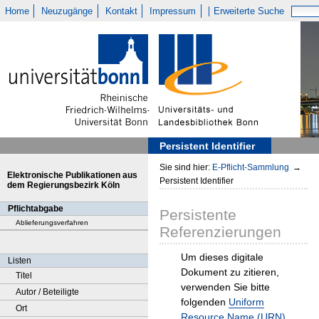
Home
Neuzugänge
Kontakt
Impressum
Erweiterte Suche
Persistent Identifier
Sie sind hier:
E-Pflicht-Sammlung
→
Elektronische Publikationen aus
Persistent Identifier
dem Regierungsbezirk Köln
Pflichtabgabe
Persistente
Ablieferungsverfahren
Referenzierungen
Um dieses digitale
Listen
Dokument zu zitieren,
Titel
verwenden Sie bitte
Autor / Beteiligte
folgenden
Uniform
Ort
Resource Name (URN)