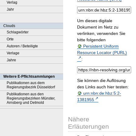
Verlag
Jahr
Um dieses digitale
Clouds
Dokument im Netz zu
Schlagwörter
verlinken, verwenden Sie
Orte
bitte folgenden
Persistent Uniform
Autoren / Beteiligte
Resource Locator (PURL)
Verlage
:
Jahre
Weitere E-Pflichtsammlungen
Sie können die Auflösung
Publikationen aus dem
des Links auch hier testen:
Regierungsbezirk Düsseldorf
urn:nbn:de:hbz:5:2-
Publikationen aus den
Regierungsbezirken Münster,
1381955
Arnsberg und Detmold
Nähere
Erläuterungen