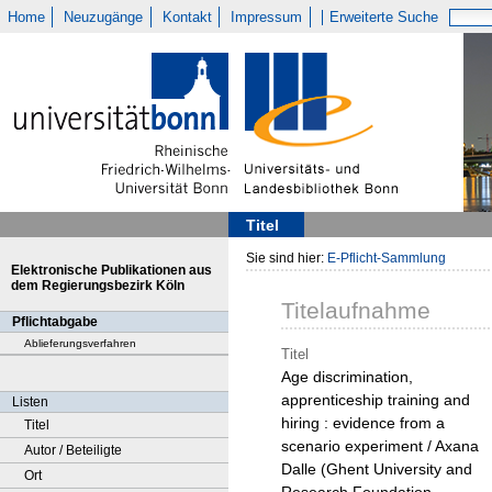
Home
Neuzugänge
Kontakt
Impressum
Erweiterte Suche
Titel
Sie sind hier:
E-Pflicht-Sammlung
Elektronische Publikationen aus
dem Regierungsbezirk Köln
Titelaufnahme
Pflichtabgabe
Ablieferungsverfahren
Titel
Age discrimination,
apprenticeship training and
Listen
hiring : evidence from a
Titel
scenario experiment / Axana
Autor / Beteiligte
Dalle (Ghent University and
Ort