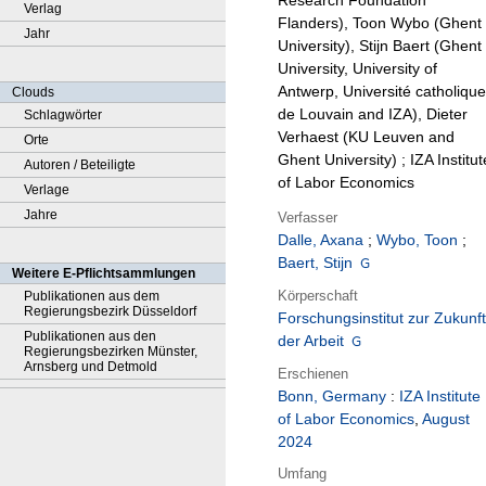
Research Foundation
Verlag
Flanders), Toon Wybo (Ghent
Jahr
University), Stijn Baert (Ghent
University, University of
Antwerp, Université catholique
Clouds
de Louvain and IZA), Dieter
Schlagwörter
Verhaest (KU Leuven and
Orte
Ghent University) ; IZA Institut
Autoren / Beteiligte
of Labor Economics
Verlage
Jahre
Verfasser
Dalle, Axana
;
Wybo, Toon
;
Baert, Stijn
Weitere E-Pflichtsammlungen
Körperschaft
Publikationen aus dem
Regierungsbezirk Düsseldorf
Forschungsinstitut zur Zukunft
Publikationen aus den
der Arbeit
Regierungsbezirken Münster,
Arnsberg und Detmold
Erschienen
Bonn, Germany
:
IZA Institute
of Labor Economics
,
August
2024
Umfang