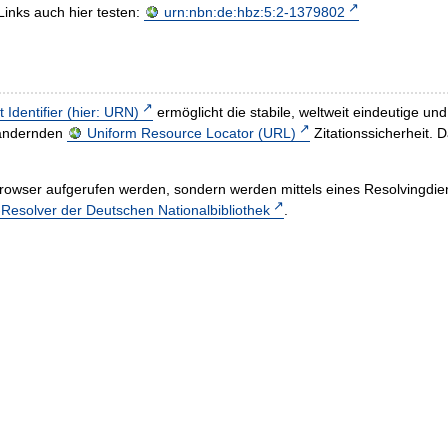
Links auch hier testen:
urn:nbn:de:hbz:5:2-1379802
t Identifier (hier: URN)
ermöglicht die stabile, weltweit eindeutige 
h ändernden
Uniform Resource Locator (URL)
Zitationssicherheit. 
rowser aufgerufen werden, sondern werden mittels eines Resolvingdiens
esolver der Deutschen Nationalbibliothek
.