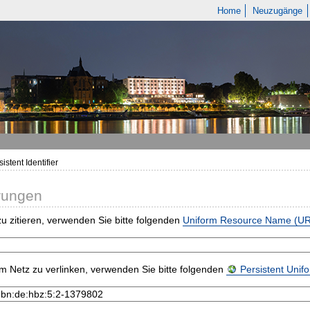
Home
Neuzugänge
istent Identifier
rungen
u zitieren, verwenden Sie bitte folgenden
Uniform Resource Name (U
m Netz zu verlinken, verwenden Sie bitte folgenden
Persistent Uni