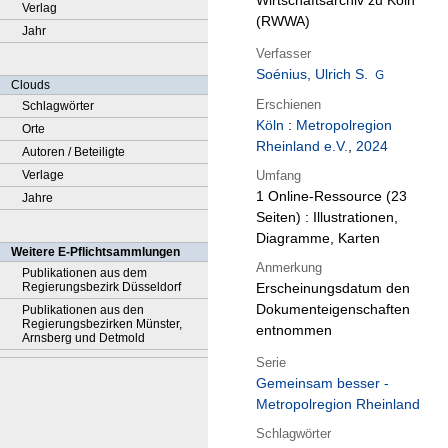
Wirtschaftsarchiv zu Köln
Verlag
(RWWA)
Jahr
Verfasser
Soénius, Ulrich S.
Clouds
Erschienen
Schlagwörter
Köln
:
Metropolregion
Orte
Rheinland e.V.
,
2024
Autoren / Beteiligte
Umfang
Verlage
1 Online-Ressource (23
Jahre
Seiten) : Illustrationen,
Diagramme, Karten
Weitere E-Pflichtsammlungen
Anmerkung
Publikationen aus dem
Regierungsbezirk Düsseldorf
Erscheinungsdatum den
Dokumenteigenschaften
Publikationen aus den
Regierungsbezirken Münster,
entnommen
Arnsberg und Detmold
Serie
Gemeinsam besser -
Metropolregion Rheinland
Schlagwörter