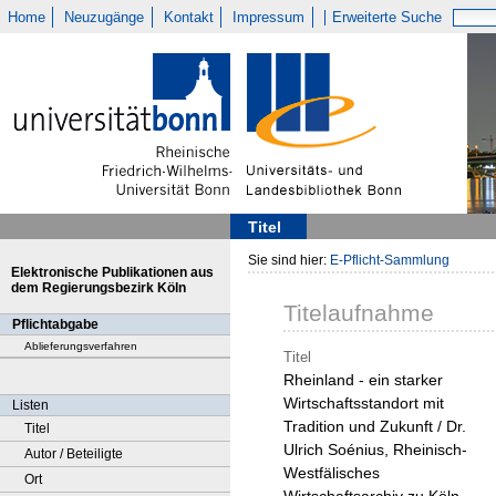
Home
Neuzugänge
Kontakt
Impressum
Erweiterte Suche
Titel
Sie sind hier:
E-Pflicht-Sammlung
Elektronische Publikationen aus
dem Regierungsbezirk Köln
Titelaufnahme
Pflichtabgabe
Ablieferungsverfahren
Titel
Rheinland - ein starker
Wirtschaftsstandort mit
Listen
Tradition und Zukunft / Dr.
Titel
Ulrich Soénius, Rheinisch-
Autor / Beteiligte
Westfälisches
Ort