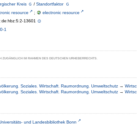
gischer Kreis
/
Standortfaktor
tronic resource
;
electronic resource
n:de:hbz:5:2-13601
0-1
CH ZUGÄNGLICH IM RAHMEN DES DEUTSCHEN URHEBERRECHTS.
völkerung. Soziales. Wirtschaft. Raumordnung. Umweltschutz
→
Wirtsc
völkerung. Soziales. Wirtschaft. Raumordnung. Umweltschutz
→
Wirtsc
Universitäts- und Landesbibliothek Bonn