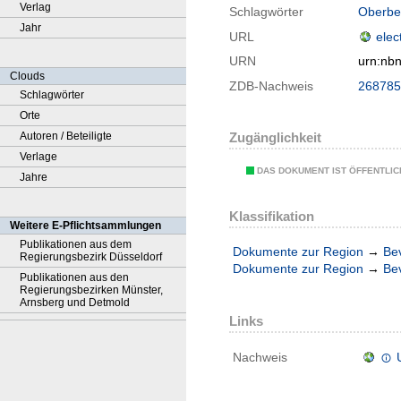
Verlag
Schlagwörter
Oberber
Jahr
URL
elec
URN
urn:nb
Clouds
ZDB-Nachweis
268785
Schlagwörter
Orte
Autoren / Beteiligte
Zugänglichkeit
Verlage
DAS DOKUMENT IST ÖFFENTLI
Jahre
Klassifikation
Weitere E-Pflichtsammlungen
Publikationen aus dem
Dokumente zur Region
→
Be
Regierungsbezirk Düsseldorf
Dokumente zur Region
→
Be
Publikationen aus den
Regierungsbezirken Münster,
Arnsberg und Detmold
Links
Nachweis