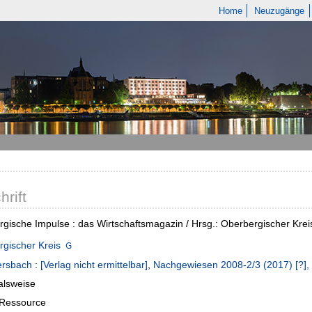
Home
Neuzugänge
hrift
gische Impulse : das Wirtschaftsmagazin / Hrsg.: Oberbergischer Kreis
gischer Kreis
rsbach
:
[Verlag nicht ermittelbar]
,
Nachgewiesen 2008-2/3 (2017) [?],
alsweise
-Ressource