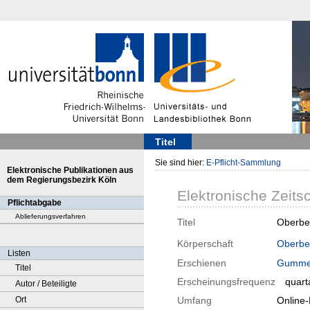
Titel
Sie sind hier:
E-Pflicht-Sammlung
Elektronische Publikationen aus
dem Regierungsbezirk Köln
Elektronische Zeitsc
Pflichtabgabe
Ablieferungsverfahren
Titel
Oberber
Körperschaft
Oberber
Listen
Erschienen
Gumme
Titel
Erscheinungsfrequenz
quart
Autor / Beteiligte
Ort
Umfang
Online