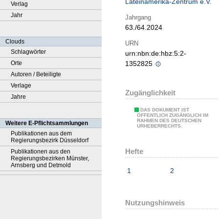
Lateinamerika-Zentrum e.V.
Verlag
Jahr
Jahrgang
63./64.2024
Clouds
URN
Schlagwörter
urn:nbn:de:hbz:5:2-
Orte
1352825
Autoren / Beteiligte
Verlage
Zugänglichkeit
Jahre
DAS DOKUMENT IST
ÖFFENTLICH ZUGÄNGLICH IM
RAHMEN DES DEUTSCHEN
Weitere E-Pflichtsammlungen
URHEBERRECHTS.
Publikationen aus dem
Regierungsbezirk Düsseldorf
Hefte
Publikationen aus den
Regierungsbezirken Münster,
Arnsberg und Detmold
1
2
Nutzungshinweis