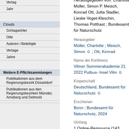
Herausgegeben von: Charlott
Verlag
Müller, Simon P. Meisch,
Jahr
Konrad Ott, Jutta Stadler,
Lieske Voget-Kleschin,
Thomas Potthast ; Bundesamt
Clouds
für Naturschutz
Schlagwörter
Orte
Herausgeber
Autoren / Beteiligte
Müller, Charlotte
;
Meisch,
Verlage
Simon
;
Ott, Konrad
Jahre
Name der Konferenz
Vilmer Sommerakademie 21.
2022 Putbus- Insel Vilm
Weitere E-Pflichtsammlungen
Publikationen aus dem
Körperschaft
Regierungsbezirk Düsseldorf
Deutschland, Bundesamt für
Publikationen aus den
Naturschutz
Regierungsbezirken Münster,
Arnsberg und Detmold
Erschienen
Bonn
:
Bundesamt für
Naturschutz
,
2024
Umfang
1 Online-Ressource (143