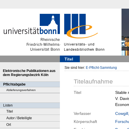
Titel
Sie sind hier:
E-Pflicht-Sammlung
Elektronische Publikationen aus
dem Regierungsbezirk Köln
Titelaufnahme
Pflichtabgabe
Ablieferungsverfahren
Titel
Stable 
V. Davi
Econom
Listen
Titel
Verfasser
Cowgill
Autor / Beteiligte
Körperschaft
Forschu
Ort