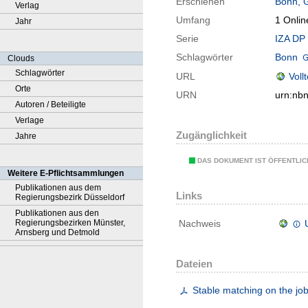
Erschienen
Bonn, 
Verlag
Umfang
1 Onlin
Jahr
Serie
IZA DP 
Schlagwörter
Bonn
Clouds
Schlagwörter
URL
Voll
Orte
URN
urn:nb
Autoren / Beteiligte
Verlage
Zugänglichkeit
Jahre
DAS DOKUMENT IST ÖFFENTLI
Weitere E-Pflichtsammlungen
Publikationen aus dem
Links
Regierungsbezirk Düsseldorf
Publikationen aus den
Regierungsbezirken Münster,
Nachweis
Arnsberg und Detmold
Dateien
Stable matching on the jo