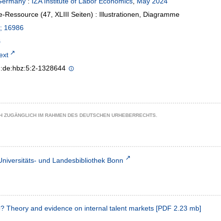
Germany
:
IZA Institute of Labor Economics
,
May 2024
e-Ressource (47, XLIII Seiten) : Illustrationen, Diagramme
; 16986
text
n:de:hbz:5:2-1328644
CH ZUGÄNGLICH IM RAHMEN DES DEUTSCHEN URHEBERRECHTS.
Universitäts- und Landesbibliothek Bonn
b? Theory and evidence on internal talent markets
[
PDF
2.23 mb
]