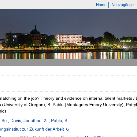
Home
Neuzugänge
matching on the job? Theory and evidence on internal talent markets /
s (University of Oregon), B. Pablo (Montagnes Emory University), Patryk 
ics
, Bo
;
Davis, Jonathan
;
Pablo, B.
ngsinstitut zur Zukunft der Arbeit