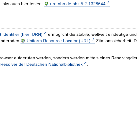
Links auch hier testen:
urn:nbn:de:hbz:5:2-1328644
t Identifier (hier: URN)
ermöglicht die stabile, weltweit eindeutige 
h ändernden
Uniform Resource Locator (URL)
Zitationssicherheit. 
rowser aufgerufen werden, sondern werden mittels eines Resolvingdiens
esolver der Deutschen Nationalbibliothek
.