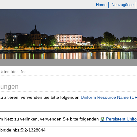
Home
Neuzugänge
istent Identifier
rungen
u zitieren, verwenden Sie bitte folgenden
Uniform Resource Name (U
m Netz zu verlinken, verwenden Sie bitte folgenden
Persistent Uni