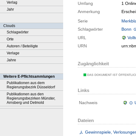
Verlag
Umfang
1 Onlin
Jahr
Anmerkung
Ersche
Serie
Merkbla
Clouds
Schlagwörter
Bonn
Schlagwörter
URL
Voll
Orte
URN
urn:nb
Autoren / Beteiligte
Verlage
Jahre
Zugänglichkeit
DAS DOKUMENT IST ÖFFENTLI
Weitere E-Pflichtsammlungen
Publikationen aus dem
Regierungsbezirk Düsseldorf
Links
Publikationen aus den
Regierungsbezirken Münster,
Nachweis
Arnsberg und Detmold
Dateien
Gewinnspiele, Verlosunge