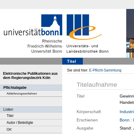
Titel
Sie sind hier:
E-Pflicht-Sammlung
Elektronische Publikationen aus
dem Regierungsbezirk Köln
Titelaufnahme
Pflichtabgabe
Ablieferungsverfahren
Titel
Gewinns
Handel
Listen
Körperschaft
Indust
Titel
Erschienen
Bonn
:
Autor / Beteiligte
Ausgabe
Stand:
Ort