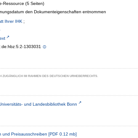
e-Ressource (5 Seiten)
inungsdatum den Dokumenteigenschaften entnommen
tt Ihrer IHK
;
text
n:de:hbz:5:2-1303031
CH ZUGÄNGLICH IM RAHMEN DES DEUTSCHEN URHEBERRECHTS.
Universitäts- und Landesbibliothek Bonn
n und Preisausschreiben
[
PDF
0.12 mb
]