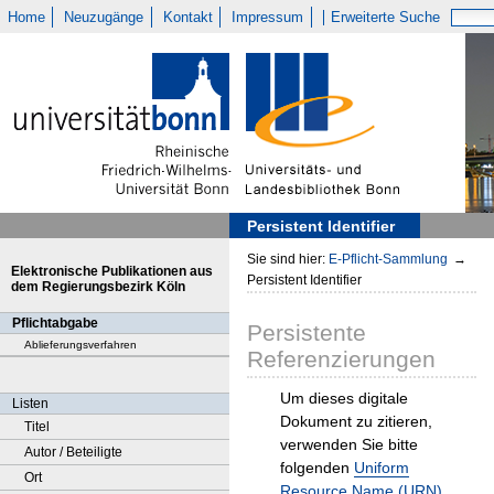
Home
Neuzugänge
Kontakt
Impressum
Erweiterte Suche
Persistent Identifier
Sie sind hier:
E-Pflicht-Sammlung
→
Elektronische Publikationen aus
Persistent Identifier
dem Regierungsbezirk Köln
Pflichtabgabe
Persistente
Ablieferungsverfahren
Referenzierungen
Um dieses digitale
Listen
Dokument zu zitieren,
Titel
verwenden Sie bitte
Autor / Beteiligte
folgenden
Uniform
Ort
Resource Name (URN)