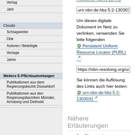
Verlag
Jahr
Um dieses digitale
Clouds
Dokument im Netz zu
Schlagwörter
verlinken, verwenden Sie
Orte
bitte folgenden
Persistent Uniform
Autoren / Beteiligte
Resource Locator (PURL)
Verlage
:
Jahre
Weitere E-Pflichtsammlungen
Sie können die Auflösung
Publikationen aus dem
des Links auch hier testen:
Regierungsbezirk Düsseldorf
urn:nbn:de:hbz:5:2-
Publikationen aus den
Regierungsbezirken Münster,
1303031
Arnsberg und Detmold
Nähere
Erläuterungen