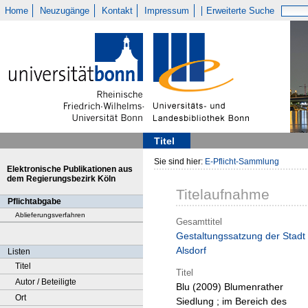
Home
Neuzugänge
Kontakt
Impressum
Erweiterte Suche
Titel
Sie sind hier:
E-Pflicht-Sammlung
Elektronische Publikationen aus
dem Regierungsbezirk Köln
Titelaufnahme
Pflichtabgabe
Ablieferungsverfahren
Gesamttitel
Gestaltungssatzung der Stadt
Alsdorf
Listen
Titel
Titel
Autor / Beteiligte
Blu (2009)
Blumenrather
Ort
Siedlung ; im Bereich des