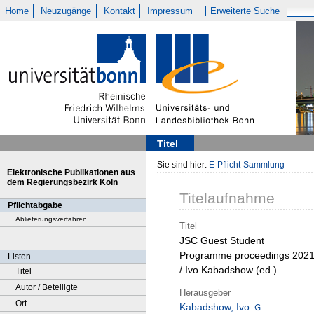
Home
Neuzugänge
Kontakt
Impressum
Erweiterte Suche
Titel
Sie sind hier:
E-Pflicht-Sammlung
Elektronische Publikationen aus
dem Regierungsbezirk Köln
Titelaufnahme
Pflichtabgabe
Ablieferungsverfahren
Titel
JSC Guest Student
Programme proceedings 202
Listen
/ Ivo Kabadshow (ed.)
Titel
Autor / Beteiligte
Herausgeber
Ort
Kabadshow, Ivo