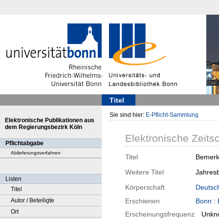
Titel
Sie sind hier:
E-Pflicht-Sammlung
Elektronische Publikationen aus
dem Regierungsbezirk Köln
Elektronische Zeitsc
Pflichtabgabe
Ablieferungsverfahren
Titel
Bemerku
Weitere Titel
Jahresb
Listen
Körperschaft
Deutsc
Titel
Autor / Beteiligte
Erschienen
Bonn
:
Ort
Erscheinungsfrequenz
Unkn