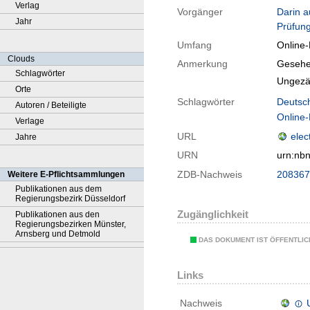
Verlag
Vorgänger
Darin a
Jahr
Prüfun
Umfang
Online
Clouds
Anmerkung
Gesehe
Schlagwörter
Ungezä
Orte
Schlagwörter
Deutsc
Autoren / Beteiligte
Online
Verlage
URL
elec
Jahre
URN
urn:nb
ZDB-Nachweis
208367
Weitere E-Pflichtsammlungen
Publikationen aus dem
Regierungsbezirk Düsseldorf
Zugänglichkeit
Publikationen aus den
Regierungsbezirken Münster,
Arnsberg und Detmold
DAS DOKUMENT IST ÖFFENTLI
Links
Nachweis