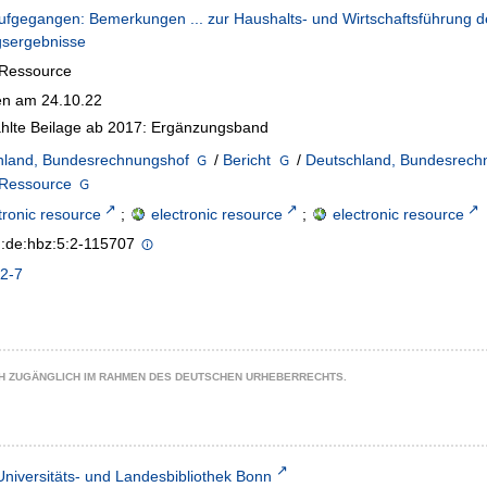
ufgegangen: Bemerkungen ... zur Haushalts- und Wirtschaftsführung d
gsergebnisse
-Ressource
n am 24.10.22
hlte Beilage ab 2017: Ergänzungsband
hland, Bundesrechnungshof
/
Bericht
/
Deutschland, Bundesrech
-Ressource
tronic resource
;
electronic resource
;
electronic resource
n:de:hbz:5:2-115707
2-7
CH ZUGÄNGLICH IM RAHMEN DES DEUTSCHEN URHEBERRECHTS.
Universitäts- und Landesbibliothek Bonn