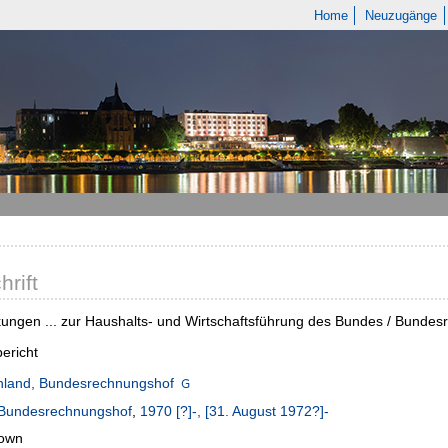
Home
Neuzugänge
hrift
ngen ... zur Haushalts- und Wirtschaftsführung des Bundes / Bunde
ericht
hland, Bundesrechnungshof
Bundesrechnungshof
,
1970 [?]-, [31. August 1972?]-
own