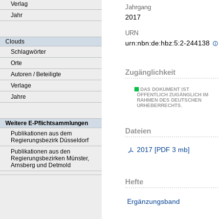
Verlag
Jahrgang
Jahr
2017
URN
Clouds
urn:nbn:de:hbz:5:2-244138
Schlagwörter
Orte
Zugänglichkeit
Autoren / Beteiligte
Verlage
DAS DOKUMENT IST
ÖFFENTLICH ZUGÄNGLICH IM
Jahre
RAHMEN DES DEUTSCHEN
URHEBERRECHTS.
Weitere E-Pflichtsammlungen
Dateien
Publikationen aus dem
Regierungsbezirk Düsseldorf
2017
[
PDF
3 mb
]
Publikationen aus den
Regierungsbezirken Münster,
Arnsberg und Detmold
Hefte
Ergänzungsband