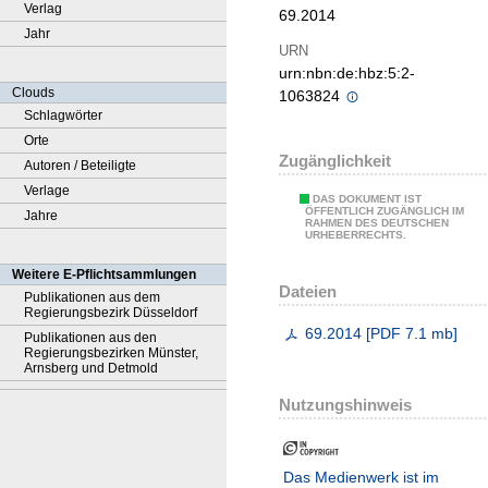
Verlag
69.2014
Jahr
URN
urn:nbn:de:hbz:5:2-
Clouds
1063824
Schlagwörter
Orte
Zugänglichkeit
Autoren / Beteiligte
Verlage
DAS DOKUMENT IST
ÖFFENTLICH ZUGÄNGLICH IM
Jahre
RAHMEN DES DEUTSCHEN
URHEBERRECHTS.
Weitere E-Pflichtsammlungen
Dateien
Publikationen aus dem
Regierungsbezirk Düsseldorf
69.2014
[
PDF
7.1 mb
]
Publikationen aus den
Regierungsbezirken Münster,
Arnsberg und Detmold
Nutzungshinweis
Das Medienwerk ist im