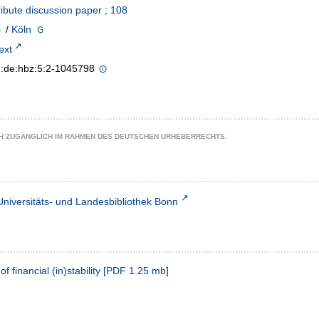
bute discussion paper ; 108
/
Köln
text
n:de:hbz:5:2-1045798
CH ZUGÄNGLICH IM RAHMEN DES DEUTSCHEN URHEBERRECHTS.
Universitäts- und Landesbibliothek Bonn
f financial (in)stability
[
PDF
1.25 mb
]