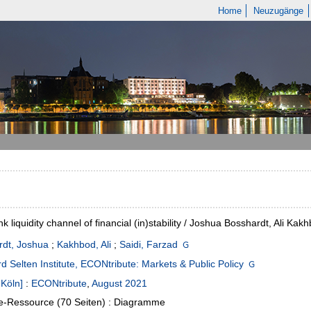
Home
Neuzugänge
k liquidity channel of financial (in)stability / Joshua Bosshardt, Ali Kak
rdt, Joshua
;
Kakhbod, Ali
;
Saidi, Farzad
d Selten Institute, ECONtribute: Markets & Public Policy
 Köln]
:
ECONtribute
,
August 2021
e-Ressource (70 Seiten) : Diagramme