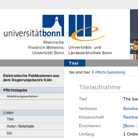
Titel
Sie sind hier:
E-Pflicht-Sammlung
Elektronische Publikationen aus
dem Regierungsbezirk Köln
Titelaufnahme
Pflichtabgabe
Ablieferungsverfahren
Titel
The ban
Verfasser
Bossha
Listen
Körperschaft
Reinhar
Titel
Erschienen
[Bonn ;
Autor / Beteiligte
Ort
Umfang
1 Onlin