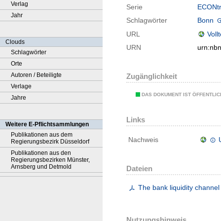
Verlag
Serie
ECONtri
Jahr
Schlagwörter
Bonn
URL
Voll
Clouds
URN
urn:nb
Schlagwörter
Orte
Autoren / Beteiligte
Zugänglichkeit
Verlage
DAS DOKUMENT IST ÖFFENTLI
Jahre
Links
Weitere E-Pflichtsammlungen
Publikationen aus dem
Nachweis
Regierungsbezirk Düsseldorf
Publikationen aus den
Regierungsbezirken Münster,
Arnsberg und Detmold
Dateien
The bank liquidity channel o
Nutzungshinweis