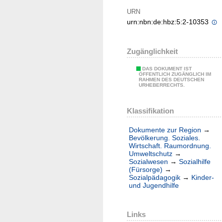
URN
urn:nbn:de:hbz:5:2-10353
Zugänglichkeit
DAS DOKUMENT IST
ÖFFENTLICH ZUGÄNGLICH IM
RAHMEN DES DEUTSCHEN
URHEBERRECHTS.
Klassifikation
Dokumente zur Region
→
Bevölkerung. Soziales.
Wirtschaft. Raumordnung.
Umweltschutz
→
Sozialwesen
→
Sozialhilfe
(Fürsorge)
→
Sozialpädagogik
→
Kinder-
und Jugendhilfe
Links