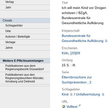
Verlag
Titel
Jahr
Ich will mein Kind vor Drogen
schützen / BZgA,
Bundeszentrale für
Clouds
Gesundheitliche Aufklärung
Schlagwörter
Körperschaft
Orte
Bundeszentrale für
Autoren / Beteiligte
Gesundheitliche Aufklärung
Verlage
Jahre
Erschienen
Köln
,
[20]09
Umfang
Weitere E-Pflichtsammlungen
15 S. : Ill.
Publikationen aus dem
Regierungsbezirk Düsseldorf
Serie
Publikationen aus den
Elternbroschüre zur
Regierungsbezirken Münster,
Arnsberg und Detmold
Suchtprävention ; 2
Schlagwörter
Kind
/
Unfallverhütung
URL
Volltext