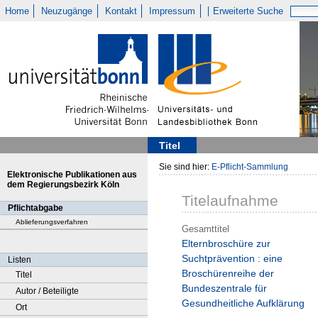
Home
Neuzugänge
Kontakt
Impressum
Erweiterte Suche
Titel
Sie sind hier:
E-Pflicht-Sammlung
Elektronische Publikationen aus
dem Regierungsbezirk Köln
Titelaufnahme
Pflichtabgabe
Ablieferungsverfahren
Gesamttitel
Elternbroschüre zur
Suchtprävention : eine
Listen
Broschürenreihe der
Titel
Bundeszentrale für
Autor / Beteiligte
Gesundheitliche Aufklärung
Ort