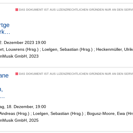
DAS DOKUMENT IST AUS LIZENZRECHTLICHEN GRÜNDEN NUR AN DEN SERVI
rtge
rkes
s
22. Dezember 2023 19:00
ä
rt, Louwrens (Hrsg.)
;
Loelgen, Sebastian (Hrsg.)
;
Heckenmüller, Ulrik
ölnMusik GmbH, 2023
iane
DAS DOKUMENT IST AUS LIZENZRECHTLICHEN GRÜNDEN NUR AN DEN SERVI
,
nber
ag, 18. Dezember, 19:00
Andreas (Hrsg.)
;
Loelgen, Sebastian (Hrsg.)
;
Bogusz-Moore, Ewa (Hrs
ete
ölnMusik GmbH, 2025
l
rtge