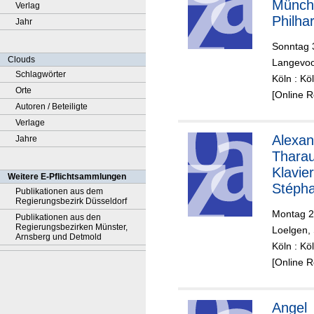
Münch
Verlag
Philha
Jahr
niker,
Sonntag 
Tugan
Clouds
Langevoo
Sokhie
Schlagwörter
Köln : K
Orte
[Online 
Autoren / Beteiligte
Verlage
Alexan
Jahre
Tharau
Klavier
Weitere E-Pflichtsammlungen
Stéph
Publikationen aus dem
Regierungsbezirk Düsseldorf
Tétreau
Montag 2
Publikationen aus den
Violonc
Regierungsbezirken Münster,
Loelgen, 
,
Arnsberg und Detmold
Köln : K
Orches
[Online 
Métrop
ain,
Yannic
Angel