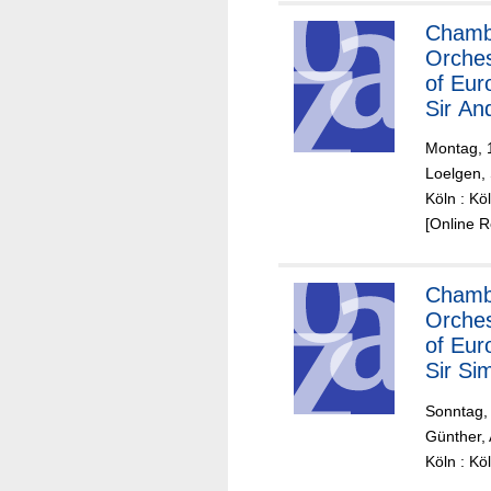
Chamb
Orches
of Eur
Sir An
Schiff,
Montag, 1
Klavier
Loelgen, 
und
Köln : K
Leitun
[Online 
Chamb
Orches
of Eur
Sir Si
Rattle 
Sonntag, 
Dirigen
Günther, 
Köln : K