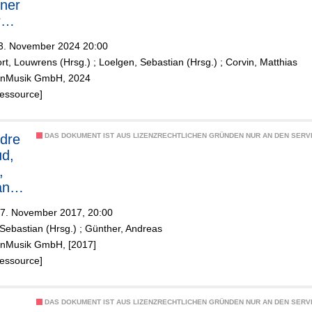
ner
rmo
3. November 2024 20:00
rt, Louwrens (Hrsg.)
;
Loelgen, Sebastian (Hrsg.)
;
Corvin, Matthias
v
ölnMusik GmbH, 2024
Ressource]
dre
DAS DOKUMENT IST AUS LIZENZRECHTLICHEN GRÜNDEN NUR AN DEN SERVI
d,
,
ane
lt,
7. November 2017, 20:00
ello
Sebastian (Hrsg.)
;
Günther, Andreas
ölnMusik GmbH, [2017]
tre
Ressource]
olit
k
DAS DOKUMENT IST AUS LIZENZRECHTLICHEN GRÜNDEN NUR AN DEN SERVI