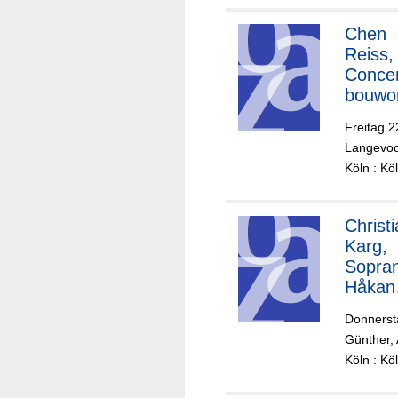
Chen
Reiss,
Conce
bouwo
t, Klau
Freitag 
Mäkel
Langevoo
Köln : K
Christ
Karg,
Sopran
Håkan
Harde
Donnerst
ger,
Günther, 
Tromp
Köln : K
- Roya
Conce