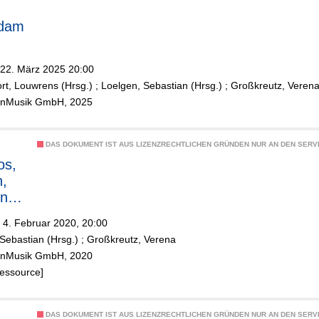
,
rdam
t
rmo
22. März 2025 20:00
rt, Louwrens (Hrsg.)
;
Loelgen, Sebastian (Hrsg.)
;
Großkreutz, Veren
,
ölnMusik GmbH, 2025
k
n
DAS DOKUMENT IST AUS LIZENZRECHTLICHEN GRÜNDEN NUR AN DEN SERVI
os,
,
ner
rmo
 4. Februar 2020, 20:00
Sebastian (Hrsg.)
;
Großkreutz, Verena
ölnMusik GmbH, 2020
v,
Ressource]
t
DAS DOKUMENT IST AUS LIZENZRECHTLICHEN GRÜNDEN NUR AN DEN SERVI