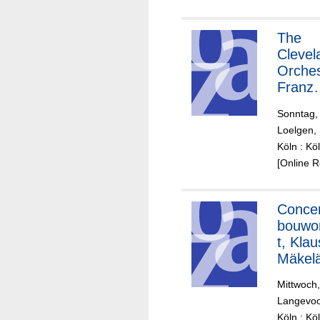
Philha
nische
The
Chor d
Clevel
Stadt
Orches
Bonn,
Franz
Thoma
Welser
Neuhof
Sonntag,
Möst,
Einstu
Loelgen, 
Dirigen
ung,
Köln : K
Philha
[Online 
nia
Orches
Conce
Esa-P
bouwo
Salone
t, Klau
Dirigen
Mäkel
Mittwoch,
Langevoo
Köln : K