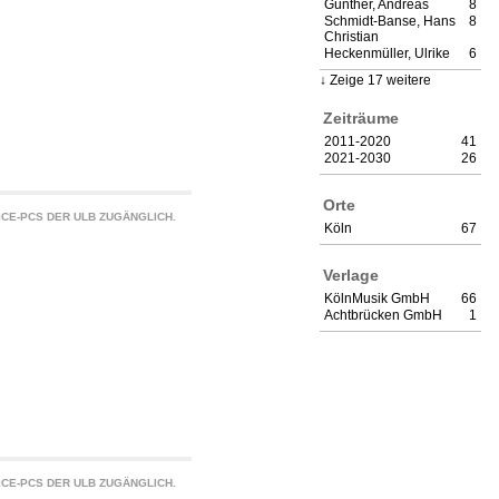
Günther, Andreas
8
Schmidt-Banse, Hans
8
Christian
Heckenmüller, Ulrike
6
Zeige 17 weitere
Zeiträume
2011-2020
41
2021-2030
26
Orte
CE-PCS DER ULB ZUGÄNGLICH.
Köln
67
Verlage
KölnMusik GmbH
66
Achtbrücken GmbH
1
CE-PCS DER ULB ZUGÄNGLICH.