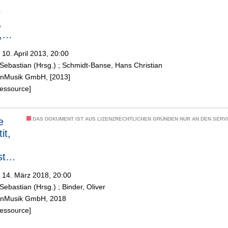
e
,
,
n
 10. April 2013, 20:00
rmo
Sebastian (Hrsg.)
;
Schmidt-Banse, Hans Christian
ölnMusik GmbH, [2013]
tra,
Ressource]
k
,
e
DAS DOKUMENT IST AUS LIZENZRECHTLICHEN GRÜNDEN NUR AN DEN SERVI
t
it,
tre
is,
 14. März 2018, 20:00
Sebastian (Hrsg.)
;
Binder, Oliver
g,
ölnMusik GmbH, 2018
t
Ressource]