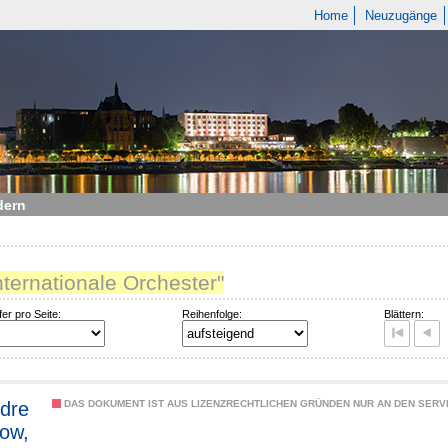
Home
Neuzugänge
dern
nternationale Orchester"
fer pro Seite:
Reihenfolge:
Blättern:
dre
DAS DOKUMENT IST AUS LIZENZRECHTLICHEN GRÜNDEN NUR AN DEN SERVI
ow,