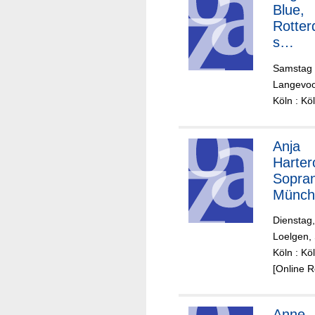
Nézet-
Blue,
Séguin
Rotte
Dirigen
s
Philha
Samstag 
nisch
Langevoo
Orkest
Köln : K
Yannic
Nézet-
Ségui
Anja
Harter
Sopran
Münch
Philha
Dienstag,
niker,
Loelgen, 
Valery
Köln : K
Gergie
[Online 
Dirigen
Anne-