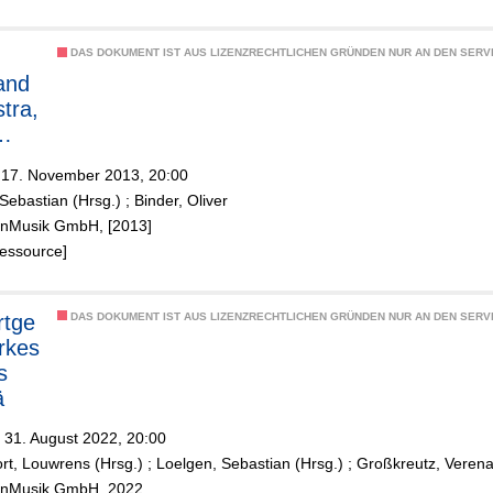
rmo
r
DAS DOKUMENT IST AUS LIZENZRECHTLICHEN GRÜNDEN NUR AN DEN SERVI
er
and
tra,
s
-
f,
 17. November 2013, 20:00
dier
Sebastian (Hrsg.)
;
Binder, Oliver
t
ölnMusik GmbH, [2013]
rmo
Ressource]
tra,
rtge
DAS DOKUMENT IST AUS LIZENZRECHTLICHEN GRÜNDEN NUR AN DEN SERVI
ekka
rkes
n,
s
t
ä
 31. August 2022, 20:00
rt, Louwrens (Hrsg.)
;
Loelgen, Sebastian (Hrsg.)
;
Großkreutz, Veren
ölnMusik GmbH, 2022