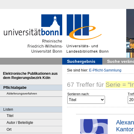
Suchergebnis
Suche verän
Sie sind hier:
E-Pflicht-Sammlung
Elektronische Publikationen aus
dem Regierungsbezirk Köln
67
Treffer
für
Serie = "I
Pflichtabgabe
Ablieferungsverfahren
Sortieren nach:
Tref
Listen
Titel
Alexan
Autor / Beteiligte
Kantor
Ort