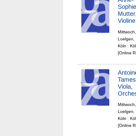
Sophi
Mutter
Violine
Londo
Mittwoch,
Philha
Loelgen, 
nic
Köln : K
Orches
[Online 
Yannic
Nézet-
Séguin
Antoin
Dirigen
Tamest
Viola,
Orches
de Par
Mittwoch,
Daniel
Loelgen, 
Hardin
Köln : K
Dirigen
[Online 