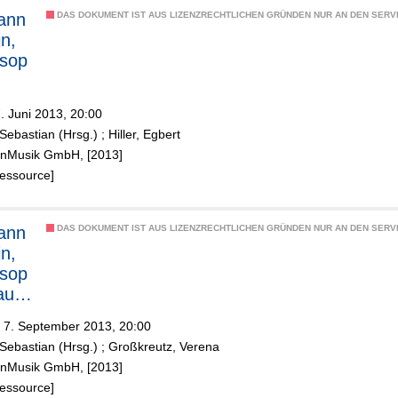
iann
DAS DOKUMENT IST AUS LIZENZRECHTLICHEN GRÜNDEN NUR AN DEN SERVI
tra,
jn,
sop
e,
iche
t
7. Juni 2013, 20:00
Sebastian (Hrsg.)
;
Hiller, Egbert
rtge
ölnMusik GmbH, [2013]
rche
Ressource]
rda
iann
DAS DOKUMENT IST AUS LIZENZRECHTLICHEN GRÜNDEN NUR AN DEN SERVI
vo
jn,
el,
sop
t
aul
s,
 7. September 2013, 20:00
Sebastian (Hrsg.)
;
Großkreutz, Verena
ölnMusik GmbH, [2013]
Ressource]