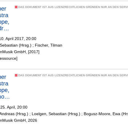
er
DAS DOKUMENT IST AUS LIZENZRECHTLICHEN GRÜNDEN NUR AN DEN SERVI
tra
ope,
drás
0. April 2017, 20:00
Sebastian (Hrsg.)
;
Fischer, Tilman
ölnMusik GmbH, [2017]
g
Ressource]
er
DAS DOKUMENT IST AUS LIZENZRECHTLICHEN GRÜNDEN NUR AN DEN SERVI
tra
ope,
mon
-
25. April, 20:00
t
Andreas (Hrsg.)
;
Loelgen, Sebastian (Hrsg.)
;
Bogusz-Moore, Ewa (Hrs
ölnMusik GmbH, 2026