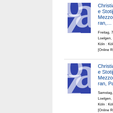
bouw
Christ
Orches
e Stoti
Jukka-
Mezzo
Pekka
ran,
Sarast
Königl
Dirigen
Freitag, 
s
Loelgen, 
Conce
Köln : K
bouwo
[Online 
ster
Amste
m,
Christ
Gusta
e Stoti
Dudam
Mezzo
Dirigen
ran, P
Grove
Samstag,
Tenor,
Loelgen, 
Gerald
Köln : K
Finley,
[Online 
Bass,