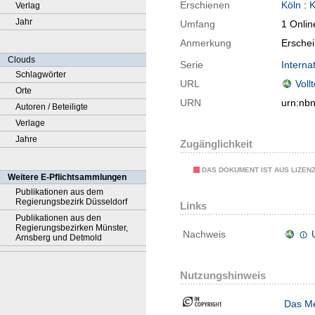
Erschienen
Köln
:
K
Verlag
Jahr
Umfang
1 Onlin
Anmerkung
Ersche
Clouds
Serie
Interna
Schlagwörter
URL
Voll
Orte
URN
urn:nb
Autoren / Beteiligte
Verlage
Jahre
Zugänglichkeit
DAS DOKUMENT IST AUS LIZEN
Weitere E-Pflichtsammlungen
Publikationen aus dem
Regierungsbezirk Düsseldorf
Links
Publikationen aus den
Regierungsbezirken Münster,
Nachweis
Arnsberg und Detmold
Nutzungshinweis
Das Me