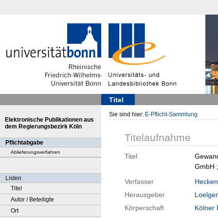
Titel
Sie sind hier:
E-Pflicht-Sammlung
Elektronische Publikationen aus
dem Regierungsbezirk Köln
Titelaufnahme
Pflichtabgabe
Ablieferungsverfahren
Titel
Gewandh
GmbH ; 
Listen
Verfasser
Heckenm
Titel
Herausgeber
Loelgen
Autor / Beteiligte
Körperschaft
Kölner 
Ort