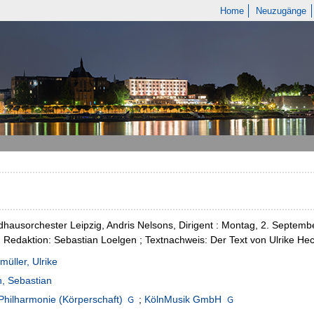
Home
Neuzugänge
ausorchester Leipzig, Andris Nelsons, Dirigent : Montag, 2. Septemb
Redaktion: Sebastian Loelgen ; Textnachweis: Der Text von Ulrike Hecke
üller, Ulrike
, Sebastian
Philharmonie (Körperschaft)
;
KölnMusik GmbH