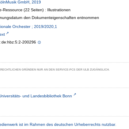
ölnMusik GmbH
,
2019
e-Ressource (22 Seiten) : Illustrationen
inungsdatum den Dokumenteigenschaften entnommen
tionale Orchester ; 2019/2020,1
text
n:de:hbz:5:2-200296
ZRECHTLICHEN GRÜNDEN NUR AN DEN SERVICE-PCS DER ULB ZUGÄNGLICH.
Universitäts- und Landesbibliothek Bonn
dienwerk ist im Rahmen des deutschen Urheberrechts nutzbar.