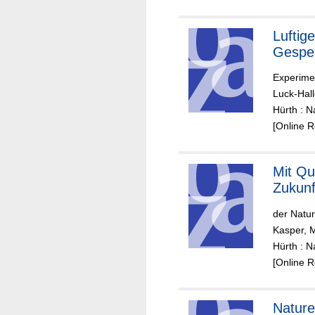
Luftig
Gespe
Experime
Luck-Hall
Hürth : N
[Online 
Mit Qua
Zukunf
der Natur
Kasper, 
Hürth : N
[Online 
Nature