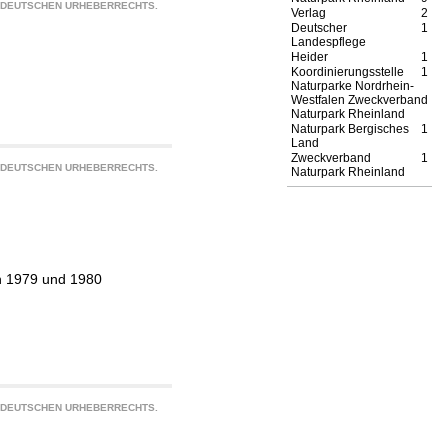
S DEUTSCHEN URHEBERRECHTS.
Verlag
2
Deutscher
1
Landespflege
Heider
1
Koordinierungsstelle
1
Naturparke Nordrhein-
Westfalen Zweckverband
Naturpark Rheinland
Naturpark Bergisches
1
Land
Zweckverband
1
S DEUTSCHEN URHEBERRECHTS.
Naturpark Rheinland
en 1979 und 1980
S DEUTSCHEN URHEBERRECHTS.