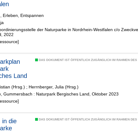
len
, Erleben, Entspannen
ja
oordinierungsstelle der Naturparke in Nordrhein-Westfalen c/o Zweckv
d, 2022
Ressource]
arkplan
DAS DOKUMENT IST ÖFFENTLICH ZUGÄNGLICH IM RAHMEN DE
ark
ches Land
istian (Hrsg.)
;
Herrnberger, Julia (Hrsg.)
ge, Gummersbach : Naturpark Bergisches Land, Oktober 2023
Ressource]
 in die
DAS DOKUMENT IST ÖFFENTLICH ZUGÄNGLICH IM RAHMEN DE
arke