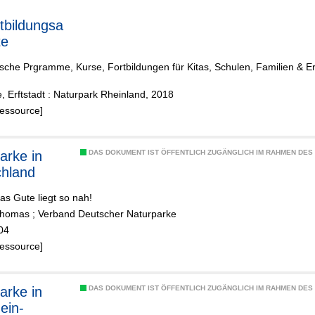
bildungsa
te
sche Prgramme, Kurse, Fortbildungen für Kitas, Schulen, Familien & 
e, Erftstadt : Naturpark Rheinland, 2018
Ressource]
arke in
DAS DOKUMENT IST ÖFFENTLICH ZUGÄNGLICH IM RAHMEN DE
hland
das Gute liegt so nah!
Thomas
;
Verband Deutscher Naturparke
04
Ressource]
arke in
DAS DOKUMENT IST ÖFFENTLICH ZUGÄNGLICH IM RAHMEN DE
ein-