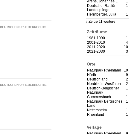
Arens, Johannes J.
1
Deutscher Rat für
1
Landespflege
Herrnberger, Julia
1
Zeige 11 weitere
S DEUTSCHEN URHEBERRECHTS.
Zeiträume
1981-1990
1
2001-2010
4
2011-2020
10
2021-2030
3
Orte
Naturpark Rheinland
10
Hürth
9
Deutschland
2
Nordrhein-Westfalen
2
S DEUTSCHEN URHEBERRECHTS.
Deutsch-Belgischer
1
Naturpark
Gummersbach
1
Naturpark Bergisches
1
Land
Nettersheim
1
Rheinland
1
Verlage
Naturpark Rheinland
9