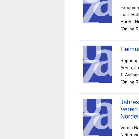
Experime
Luck-Hall
Hürth : N
[Online 
Heima
Reportag
Arens, J
1. Auflag
[Online 
Jahresb
Verein
Nordei
Verein Na
Nettershe