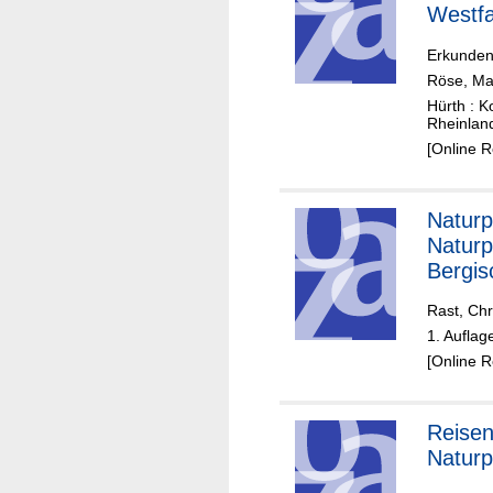
Westfa
Erkunden
Röse, Ma
Hürth : K
Rheinlan
[Online 
Naturp
Naturp
Bergis
Rast, Chr
1. Aufla
[Online 
Reisen
Naturp