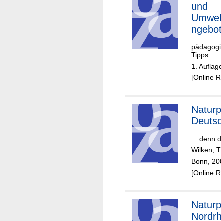
und
Umwelt
ngebo
pädagogi
Tipps
1. Auflag
[Online 
Naturp
Deutsc
... denn 
Wilken, 
Bonn, 20
[Online 
Naturp
Nordrh