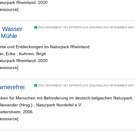
aturpark Rheinland, 2020
Ressource]
s Wasser
DAS DOKUMENT IST ÖFFENTLICH ZUGÄNGLICH IM RAHMEN DE
 Mühle
nte und Entdeckungen im Naturpark Rheinland
er, Erika
;
Kuhnen, Birgit
aturpark Rheinland, 2020
Ressource]
arrierefrei
DAS DOKUMENT IST ÖFFENTLICH ZUGÄNGLICH IM RAHMEN DE
leben für Menschen mit Behinderung im deutsch-belgischen Naturpark
Alexander (Hrsg.)
;
Naturpark Nordeifel e.V.
 Nettersheim, 2006
Ressource]