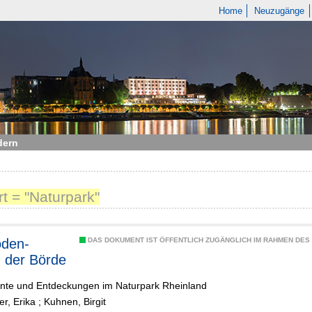
Home
Neuzugänge
dern
t = "Naturpark"
DAS DOKUMENT IST ÖFFENTLICH ZUGÄNGLICH IM RAHMEN DE
 der Börde
nte und Entdeckungen im Naturpark Rheinland
er, Erika
;
Kuhnen, Birgit