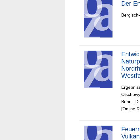
Der
Bergisch
Entwic
Naturp
Nordrh
Westfa
Ergebnis
Olschowy
Bonn : De
[Online 
Feuerr
Vulkan