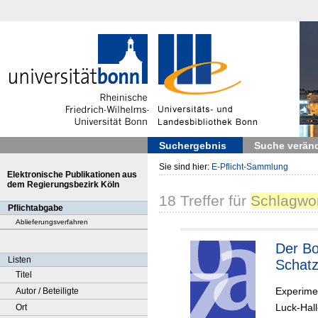
Suchergebnis
Suche verän
Sie sind hier:
E-Pflicht-Sammlung
Elektronische Publikationen aus
dem Regierungsbezirk Köln
18
Treffer
für
Schlagwor
Pflichtabgabe
Ablieferungsverfahren
Der Boden-
Listen
Schatz
Titel
Experime
Autor / Beteiligte
Luck-Hall
Ort