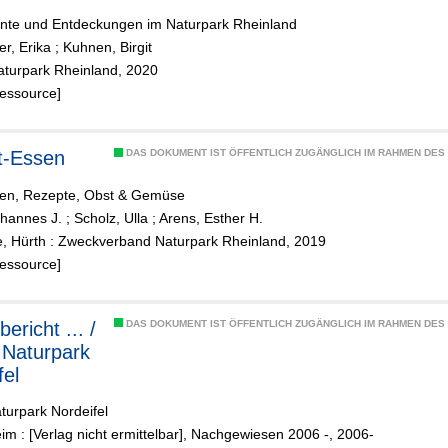
nte und Entdeckungen im Naturpark Rheinland
er, Erika
;
Kuhnen, Birgit
aturpark Rheinland, 2020
Ressource]
t-Essen
DAS DOKUMENT IST ÖFFENTLICH ZUGÄNGLICH IM RAHMEN DE
en, Rezepte, Obst & Gemüse
ohannes J.
;
Scholz, Ulla
;
Arens, Esther H.
e, Hürth : Zweckverband Naturpark Rheinland, 2019
Ressource]
ericht ... /
DAS DOKUMENT IST ÖFFENTLICH ZUGÄNGLICH IM RAHMEN DE
 Naturpark
fel
turpark Nordeifel
im : [Verlag nicht ermittelbar], Nachgewiesen 2006 -, 2006-