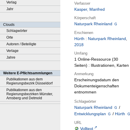
Verlag
Verfasser
Jahr
Kasper, Manfred
Körperschaft
Naturpark Rheinland
Clouds
Schlagwörter
Erschienen
Orte
Hürth
:
Naturpark Rheinland
,
Autoren / Beteiligte
2018
Verlage
Umfang
Jahre
1 Online-Ressource (30
Seiten) : Illustrationen, Karten
Weitere E-Pflichtsammlungen
Anmerkung
Publikationen aus dem
Erscheinungsdatum den
Regierungsbezirk Düsseldorf
Dokumenteigenschaften
Publikationen aus den
entnommen
Regierungsbezirken Münster,
Arnsberg und Detmold
Schlagwörter
Naturpark Rheinland
/
Entwicklungsplan
/
Hürth
URL
Volltext