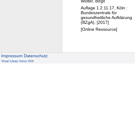
c
Wolter, Birgit
h
Auflage 1.2.11.17, Köln :
Bundeszentrale für
e
gesundheitliche Aufklärung
L
(BZgA), [2017]
e
[Online Ressource]
b
e
n
s
Impressum
Datenschutz
Visual Library Server 2026
e
r
e
i
g
n
i
s
s
e
i