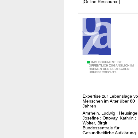
I
[Online Ressource]
D
DAS DOKUMENT IST
ÖFFENTLICH ZUGÄNGLICH IM
RAHMEN DES DEUTSCHEN
i
URHEBERRECHTS.
e
H
o
Expertise zur Lebenslage v
c
Menschen im Alter über 80
h
Jahren
a
Amrhein, Ludwig
;
Heusinger
Josefine
;
Ottovay, Kathrin
;
l
Wolter, Birgit
;
t
Bundeszentrale für
Gesundheitliche Aufklärung
r