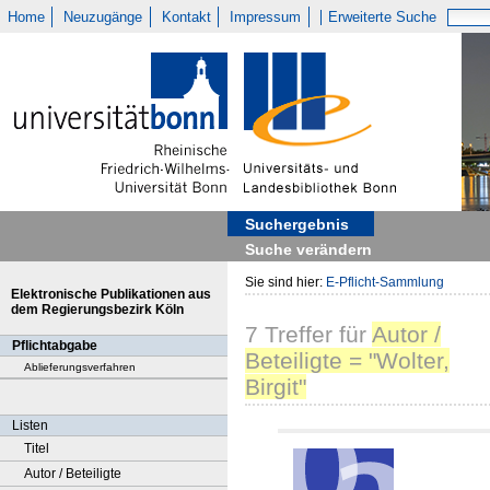
Home
Neuzugänge
Kontakt
Impressum
Erweiterte Suche
Suchergebnis
Suche verändern
Sie sind hier:
E-Pflicht-Sammlung
Elektronische Publikationen aus
dem Regierungsbezirk Köln
7
Treffer
für
Autor /
Pflichtabgabe
Beteiligte = "Wolter,
Ablieferungsverfahren
Birgit"
Listen
Titel
Autor / Beteiligte