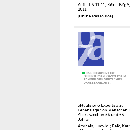
n
Aufl.: 1.5.11.11, Köln : BZgA
A
2011
l
[Online Ressource]
t
e
n
D
DAS DOKUMENT IST
ÖFFENTLICH ZUGÄNGLICH IM
RAHMEN DES DEUTSCHEN
i
URHEBERRECHTS.
e
"
J
aktualisierte Expertise zur
u
Lebenslage von Menschen 
n
Alter zwischen 55 und 65
Jahren
g
Amrhein, Ludwig
;
Falk, Katr
e