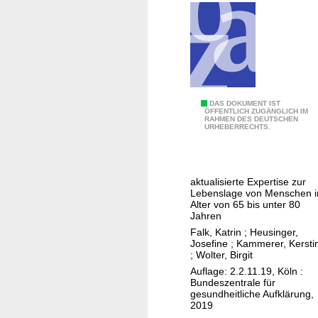
A
DAS DOKUMENT IST
ÖFFENTLICH ZUGÄNGLICH IM
RAHMEN DES DEUTSCHEN
l
URHEBERRECHTS.
t
e
M
aktualisierte Expertise zur
e
Lebenslage von Menschen 
n
Alter von 65 bis unter 80
Jahren
s
Falk, Katrin
;
Heusinger,
c
Josefine
;
Kammerer, Kersti
h
;
Wolter, Birgit
e
Auflage: 2.2.11.19, Köln :
Bundeszentrale für
n
gesundheitliche Aufklärung,
I
2019