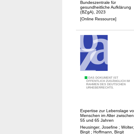
r
Bundeszentrale für
gesundheitliche Aufklärung
i
(BZgA), 2023
g
[Online Ressource]
e
n
I
I
D
DAS DOKUMENT IST
ÖFFENTLICH ZUGÄNGLICH IM
RAHMEN DES DEUTSCHEN
i
URHEBERRECHTS.
e
j
u
Expertise zur Lebenslage v
n
Menschen im Alter zwischen
g
55 und 65 Jahren
e
Heusinger, Josefine
;
Wolter
Birgit
;
Hoffmann, Birgit