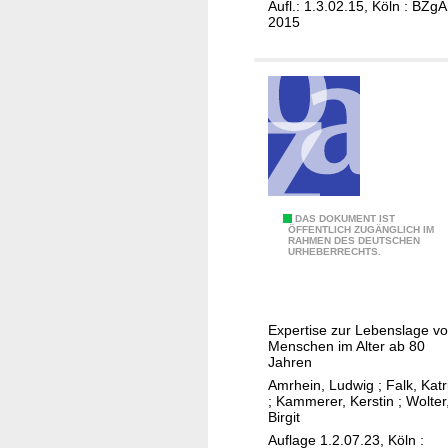
Aufl.: 1.3.02.15, Köln : BZgA
i
2015
g
e
n
D
DAS DOKUMENT IST
ÖFFENTLICH ZUGÄNGLICH IM
RAHMEN DES DEUTSCHEN
i
URHEBERRECHTS.
e
H
o
Expertise zur Lebenslage v
c
Menschen im Alter ab 80
h
Jahren
a
Amrhein, Ludwig
;
Falk, Katr
;
Kammerer, Kerstin
;
Wolter
l
Birgit
t
Auflage 1.2.07.23, Köln :