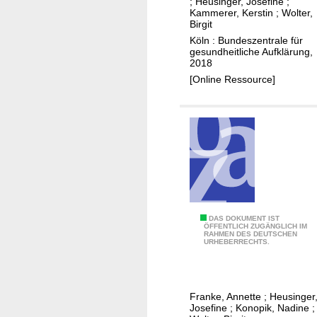
;
Heusinger, Josefine
;
n
Kammerer, Kerstin
;
Wolter,
Birgit
A
Köln : Bundeszentrale für
l
gesundheitliche Aufklärung,
t
2018
e
[Online Ressource]
n
"
I
I
K
DAS DOKUMENT IST
ÖFFENTLICH ZUGÄNGLICH IM
RAHMEN DES DEUTSCHEN
r
URHEBERRECHTS.
i
t
i
Franke, Annette
;
Heusinger
s
Josefine
;
Konopik, Nadine
;