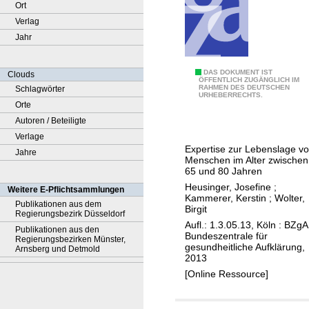
Ort
Verlag
Jahr
A
DAS DOKUMENT IST
Clouds
ÖFFENTLICH ZUGÄNGLICH IM
RAHMEN DES DEUTSCHEN
Schlagwörter
l
URHEBERRECHTS.
Orte
t
Autoren / Beteiligte
e
Verlage
M
Expertise zur Lebenslage v
Jahre
e
Menschen im Alter zwischen
n
65 und 80 Jahren
s
Heusinger, Josefine
;
Weitere E-Pflichtsammlungen
Kammerer, Kerstin
;
Wolter,
c
Publikationen aus dem
Birgit
Regierungsbezirk Düsseldorf
h
Aufl.: 1.3.05.13, Köln : BZgA
Publikationen aus den
e
Bundeszentrale für
Regierungsbezirken Münster,
gesundheitliche Aufklärung,
n
Arnsberg und Detmold
2013
[Online Ressource]