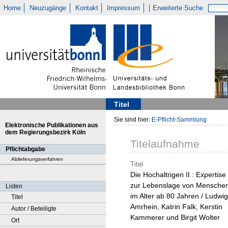
Home
Neuzugänge
Kontakt
Impressum
Erweiterte Suche
Titel
Sie sind hier:
E-Pflicht-Sammlung
Elektronische Publikationen aus
dem Regierungsbezirk Köln
Titelaufnahme
Pflichtabgabe
Ablieferungsverfahren
Titel
Die Hochaltrigen II : Expertise
zur Lebenslage von Mensche
Listen
im Alter ab 80 Jahren / Ludwig
Titel
Amrhein, Katrin Falk, Kerstin
Autor / Beteiligte
Kammerer und Birgit Wolter
Ort