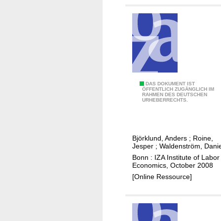
m
c
i
e
c
a
a
n
c
d
t
w
i
e
v
a
I
DAS DOKUMENT IST
ÖFFENTLICH ZUGÄNGLICH IM
i
l
RAHMEN DES DEUTSCHEN
n
URHEBERRECHTS.
t
t
t
y
h
e
:
i
r
e
Björklund, Anders
;
Roine,
n
g
Jesper
;
Waldenström, Danie
v
e
e
Bonn : IZA Institute of Labor
i
q
n
Economics, October 2008
d
u
e
[Online Ressource]
e
a
r
n
l
a
c
i
t
e