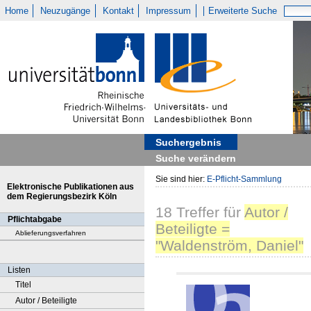
Home
Neuzugänge
Kontakt
Impressum
Erweiterte Suche
Suchergebnis
Suche verändern
Sie sind hier:
E-Pflicht-Sammlung
Elektronische Publikationen aus
dem Regierungsbezirk Köln
18
Treffer
für
Autor /
Pflichtabgabe
Beteiligte =
Ablieferungsverfahren
"Waldenström, Daniel"
Listen
Titel
Autor / Beteiligte