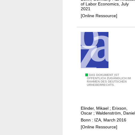
c
of Labor Economics, July
2021
t
[Online Ressource]
o
f
C
o
v
i
d
-
1
I
DAS DOKUMENT IST
ÖFFENTLICH ZUGÄNGLICH IM
9
RAHMEN DES DEUTSCHEN
n
URHEBERRECHTS.
o
h
n
e
e
r
c
Elinder, Mikael
;
Erixson,
i
Oscar
;
Waldenström, Danie
o
t
Bonn : IZA, March 2016
n
a
[Online Ressource]
o
n