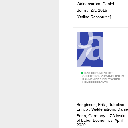
n
Waldenström, Daniel
-
Bonn : IZA, 2015
i
[Online Ressource]
n
c
o
m
e
r
a
t
i
W
DAS DOKUMENT IST
ÖFFENTLICH ZUGÄNGLICH IM
o
RAHMEN DES DEUTSCHEN
h
URHEBERRECHTS.
s
a
i
t
n
d
a
Bengtsson, Erik
;
Rubolino,
e
Enrico
;
Waldenström, Danie
s
t
Bonn, Germany : IZA Institu
m
e
of Labor Economics, April
a
2020
r