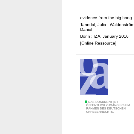
a
s
l
f
evidence from the big bang
i
i
Tanndal, Julia
;
Waldenström
t
n
Daniel
y
a
Bonn : IZA, January 2016
n
[Online Ressource]
c
i
a
l
d
e
r
e
g
T
DAS DOKUMENT IST
ÖFFENTLICH ZUGÄNGLICH IM
u
RAHMEN DES DEUTSCHEN
h
URHEBERRECHTS.
l
e
a
e
t
c