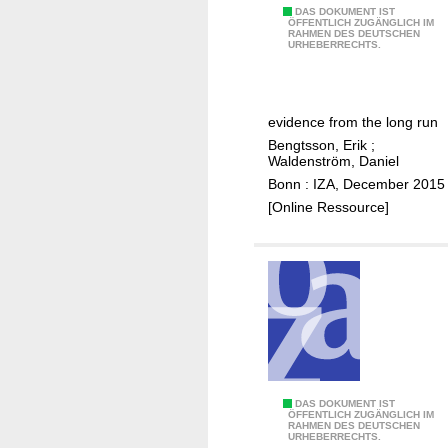
a
C
DAS DOKUMENT IST
ÖFFENTLICH ZUGÄNGLICH IM
x
RAHMEN DES DEUTSCHEN
a
URHEBERRECHTS.
a
p
t
i
i
t
o
evidence from the long run
a
n
Bengtsson, Erik
;
l
Waldenström, Daniel
s
Bonn : IZA, December 2015
h
[Online Ressource]
a
r
e
s
a
n
d
i
n
C
DAS DOKUMENT IST
ÖFFENTLICH ZUGÄNGLICH IM
c
RAHMEN DES DEUTSCHEN
o
URHEBERRECHTS.