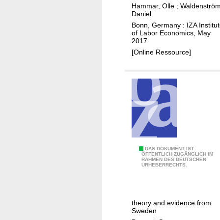
D
Hammar, Olle
;
Waldenström
l
-
Daniel
e
1
Bonn, Germany : IZA Institu
a
of Labor Economics, May
9
2017
r
i
[Online Ressource]
n
n
i
S
n
w
g
e
s
d
i
e
n
n
e
q
H
DAS DOKUMENT IST
ÖFFENTLICH ZUGÄNGLICH IM
u
RAHMEN DES DEUTSCHEN
o
URHEBERRECHTS.
a
w
l
s
i
h
t
theory and evidence from
o
Sweden
y
u