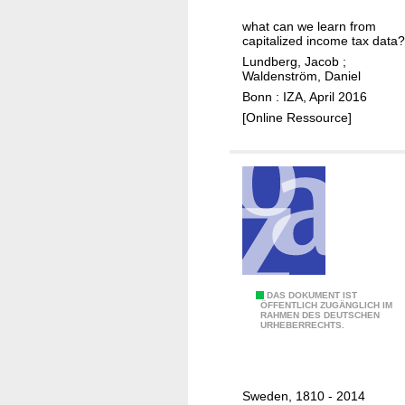
n
t
t
e
a
what can we learn from
a
h
g
capitalized income tax data?
s
x
i
e
Lundberg, Jacob
;
t
e
n
Waldenström, Daniel
n
i
l
e
Bonn : IZA, April 2016
e
e
a
q
[Online Ressource]
r
s
s
u
a
t
a
t
i
l
i
c
i
o
i
t
n
t
y
s
i
i
e
n
W
DAS DOKUMENT IST
s
S
ÖFFENTLICH ZUGÄNGLICH IM
RAHMEN DES DEUTSCHEN
e
w
URHEBERRECHTS.
a
e
l
d
t
e
Sweden, 1810 - 2014
h