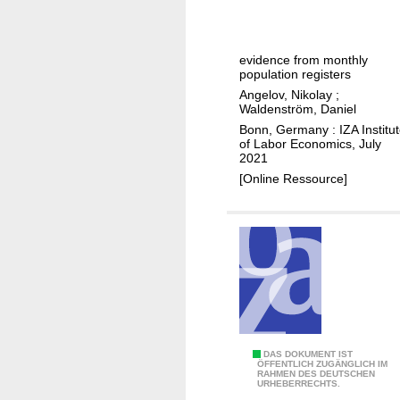
o
v
m
i
e
d
evidence from monthly
i
-
population registers
n
1
Angelov, Nikolay
;
e
9
Waldenström, Daniel
q
a
Bonn, Germany : IZA Institu
of Labor Economics, July
u
n
2021
a
d
[Online Ressource]
l
i
i
n
t
c
y
o
m
e
i
n
e
D
DAS DOKUMENT IST
ÖFFENTLICH ZUGÄNGLICH IM
q
RAHMEN DES DEUTSCHEN
o
URHEBERRECHTS.
u
e