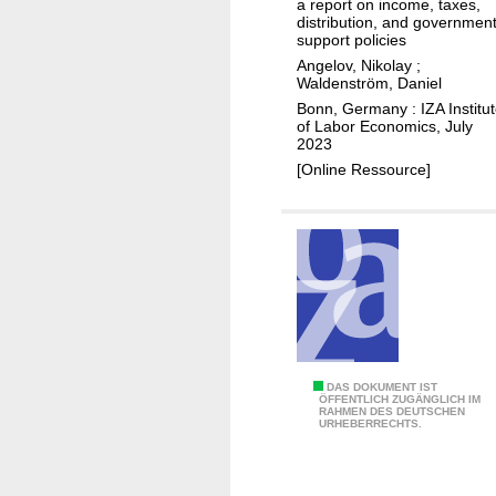
a report on income, taxes,
i
o
distribution, and governmen
o
n
support policies
n
o
Angelov, Nikolay
;
Waldenström, Daniel
b
m
Bonn, Germany : IZA Institu
o
i
of Labor Economics, July
o
c
2023
s
e
[Online Ressource]
t
f
t
f
o
e
p
c
i
t
n
s
c
o
o
f
G
DAS DOKUMENT IST
m
C
ÖFFENTLICH ZUGÄNGLICH IM
RAHMEN DES DEUTSCHEN
l
e
O
URHEBERRECHTS.
o
s
V
b
?
I
a