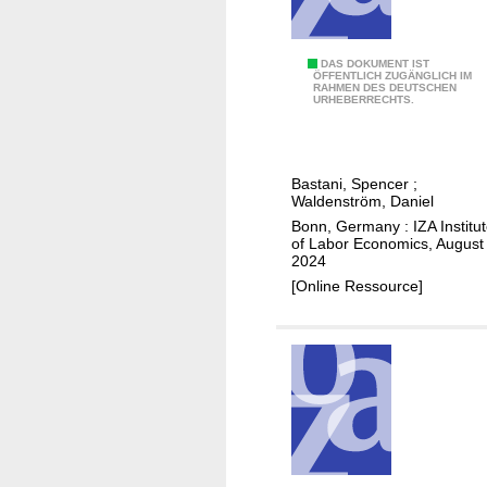
e
n
t
A
DAS DOKUMENT IST
ÖFFENTLICH ZUGÄNGLICH IM
i
RAHMEN DES DEUTSCHEN
I
URHEBERRECHTS.
n
,
b
a
u
u
n
Bastani, Spencer
;
t
Waldenström, Daniel
c
o
Bonn, Germany : IZA Institu
h
m
of Labor Economics, August
i
2024
a
n
[Online Ressource]
t
g
i
o
n
a
n
d
t