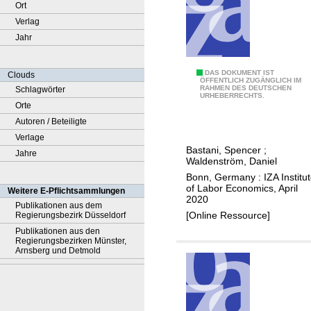
Ort
Verlag
Jahr
T
DAS DOKUMENT IST
Clouds
ÖFFENTLICH ZUGÄNGLICH IM
RAHMEN DES DEUTSCHEN
Schlagwörter
h
URHEBERRECHTS.
Orte
e
Autoren / Beteiligte
a
Verlage
b
Bastani, Spencer
;
Jahre
i
Waldenström, Daniel
l
Bonn, Germany : IZA Institu
i
of Labor Economics, April
Weitere E-Pflichtsammlungen
2020
t
Publikationen aus dem
[Online Ressource]
Regierungsbezirk Düsseldorf
y
Publikationen aus den
g
Regierungsbezirken Münster,
r
Arnsberg und Detmold
a
d
i