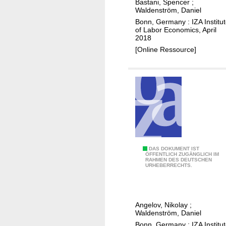
Bastani, Spencer
;
,
l
Waldenström, Daniel
1
d
Bonn, Germany : IZA Institu
9
of Labor Economics, April
c
2018
7
a
[Online Ressource]
0
p
-
i
2
t
0
a
1
l
5
b
e
t
a
T
DAS DOKUMENT IST
ÖFFENTLICH ZUGÄNGLICH IM
x
RAHMEN DES DEUTSCHEN
h
URHEBERRECHTS.
e
e
d
i
?
m
Angelov, Nikolay
;
p
Waldenström, Daniel
a
Bonn, Germany : IZA Institu