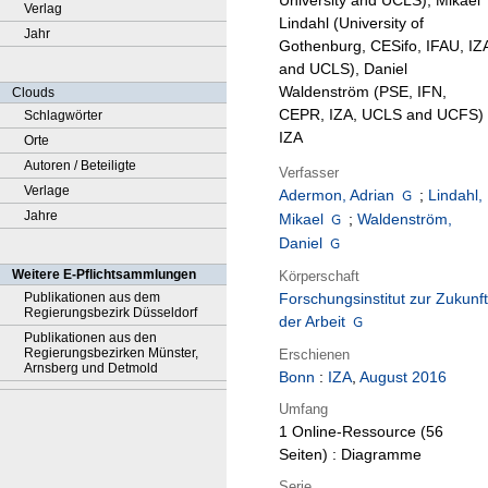
University and UCLS), Mikael
Verlag
Lindahl (University of
Jahr
Gothenburg, CESifo, IFAU, IZ
and UCLS), Daniel
Waldenström (PSE, IFN,
Clouds
CEPR, IZA, UCLS and UCFS) 
Schlagwörter
IZA
Orte
Autoren / Beteiligte
Verfasser
Verlage
Adermon, Adrian
;
Lindahl,
Jahre
Mikael
;
Waldenström,
Daniel
Weitere E-Pflichtsammlungen
Körperschaft
Publikationen aus dem
Forschungsinstitut zur Zukunft
Regierungsbezirk Düsseldorf
der Arbeit
Publikationen aus den
Regierungsbezirken Münster,
Erschienen
Arnsberg und Detmold
Bonn
:
IZA
,
August 2016
Umfang
1 Online-Ressource (56
Seiten) : Diagramme
Serie