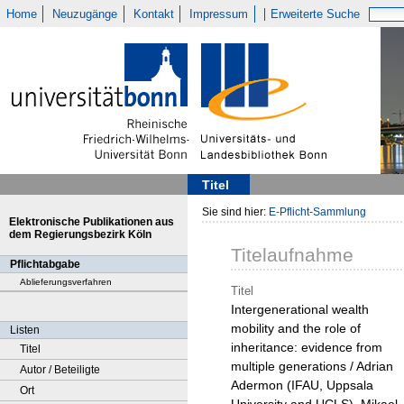
Home
Neuzugänge
Kontakt
Impressum
Erweiterte Suche
Titel
Sie sind hier:
E-Pflicht-Sammlung
Elektronische Publikationen aus
dem Regierungsbezirk Köln
Titelaufnahme
Pflichtabgabe
Ablieferungsverfahren
Titel
Intergenerational wealth
mobility and the role of
Listen
inheritance: evidence from
Titel
multiple generations / Adrian
Autor / Beteiligte
Adermon (IFAU, Uppsala
Ort